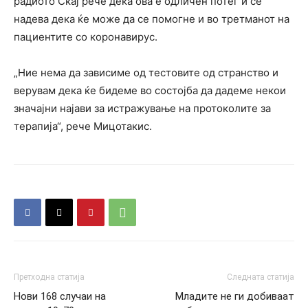
радиото Скај рече дека ова е одличен потег и се
надева дека ќе може да се помогне и во третманот на
пациентите со коронавирус.
„Ние нема да зависиме од тестовите од странство и
верувам дека ќе бидеме во состојба да дадеме некои
значајни најави за истражување на протоколите за
терапија“, рече Мицотакис.
Претходна статија
Следната статија
Нови 168 случаи на
Младите не ги добиваат