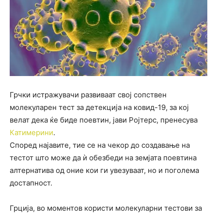
Грчки истражувачи развиваат свој сопствен
молекуларен тест за детекција на ковид-19, за кој
велат дека ќе биде поевтин, јави Ројтерс, пренесува
Катимерини
.
Според најавите, тие се на чекор до создавање на
тестот што може да ѝ обезбеди на земјата поевтина
алтернатива од оние кои ги увезуваат, но и поголема
достапност.
Грција, во моментов користи молекуларни тестови за