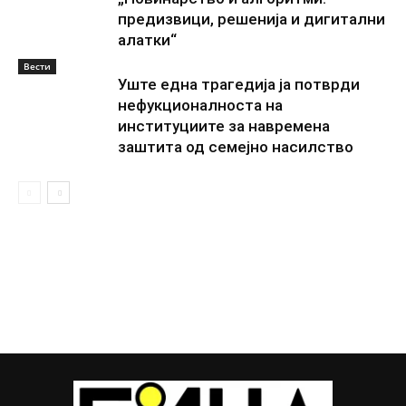
предизвици, решенија и дигитални
алатки“
Вести
Уште една трагедија ја потврди
нефукционалноста на
институциите за навремена
заштита од семејно насилство