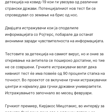
детекција на ковид-19 кои ги увезува од различни
странски држави. Потенцијалниот нов тест би се
спроведувал со земање на брис од нос.
Двајцата истражувачи кои ја споделиле
информацијата со Ројтерс, побарале да останат
анонимни заради чувствителноста на информацијата.
Тестовите за детекција на самиот вирус, но и оние за
откривање на антитела се пошироко достапни, но тие
не се совршени. Грчките истражувачи велат дека
нивниот тест ќе има повеќе од 90 проценти стапка на
точност. Во проектот се вклучени грчки истражувачки
центри и најмалку два грчки државни универзитети.
Истражувањето започнало во месец февруари.
Грчкиот премиер, Кирјакос Мицотакис, во интервју за