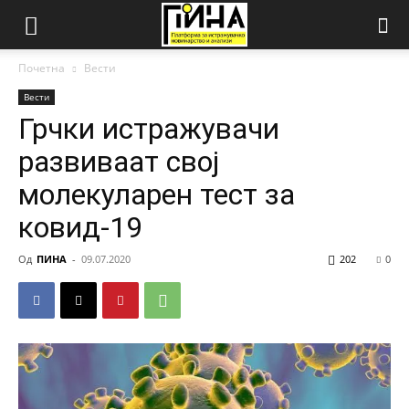
Почетна
Вести
Вести
Грчки истражувачи
развиваат свој
молекуларен тест за
ковид-19
Од
ПИНА
-
09.07.2020
202
0