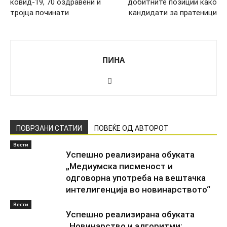
ковид-19, 70 оздравени и
добитните позиции како
тројца починати
кандидати за пратеници
ПИНА
ПОВРЗАНИ СТАТИИ
ПОВЕЌЕ ОД АВТОРОТ
Вести
Успешно реализирана обуката
„Медиумска писменост и
одговорна употреба на вештачка
интелигенција во новинарството“
Вести
Успешно реализирана обуката
„Новинарство и алгоритми: