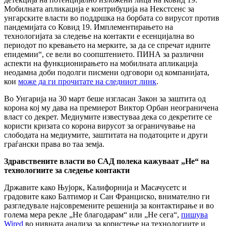
Мобилната апликација е контрибуција на Некстсенс за
унгарските власти во поддршка на борбата со вирусот против
пандемијата со Ковид 19. Имплементирањето на
технологијата за следење на контакти е есенцијална во
периодот по кревањето на мерките, за да се спречат идните
епидемии“, се вели во соопштението. ПИНА за различни
аспекти на функционирањето на мобилната апликација
неодамна доби подолги писмени одговори од компанијата,
кои
може да ги прочитате на следниот линк
.
Во Унгарија на 30 март беше изгласан Закон за заштита од
корона кој му дава на премиерот Виктор Орбан неограничена
власт со декрет. Медиумите известуваа дека со декретите се
користи кризата со корона вирусот за ограничување на
слободата на медиумите, заштитата на податоците и други
граѓански права во таа земја.
Здравствените власти во САД полека кажуваат „Не“ на
технологиите за следење контакти
Државите како Њујорк, Калифорнија и Масачусетс и
градовите како Балтимор и Сан Франциско, внимателно ги
разгледувале најсовремените решенија за контактирање и во
голема мера рекле „Не благодарам“ или „Не сега“,
пишува
Wired
во нивната анализа за користење на технологиите и