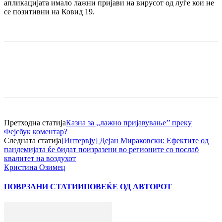
апликацијата имало лажни пријави на вирусот од луѓе кои не
се позитивни на Ковид 19.
Претходна статија
Казна за ,,лажно пријавување’’ преку
Фејсбук коментар?
Следната статија
[Интервју] Дејан Мираковски: Ефектите од
пандемијата ќе бидат поизразени во регионите со послаб
квалитет на воздухот
Кристина Озимец
ПОВРЗАНИ СТАТИИ
ПОВЕЌЕ ОД АВТОРОТ