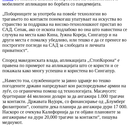
мобилните апликации во борбата со пандемијата.
„Поборниците за употреба на повеќе технологии во
трагањето по контакти понекогаш упатуваат на искуства во
странство за поддршка на високо-технолошкиот пристап во
САД. Сепак, ако се ископа подлабоко во она што навистина се
случува на места како Кина, Јужна Кореја, Сингапур и на
други места е помалку убедливо, или тешко е да се пренесе во
построгите погледи на САД за слободата и личната
приватност“.
Според македонската влада, апликацијата ,,СтопКорона“ е
правена по примерот на апликацијата што се користи и се
покажала како многу успешна и користена во Сингапур.
,,Наместо тоа, службениците за јавно здравје во тешко
погодените држави напредуваат кон распоредување армии на
луѓе, со ограничена помош од технологијата. Масачусетс
буџетираше 44 милиони долари за да ангажира 1.000 трагачи
за контакти. Државата Њујорк, со финансирање од „Блумберг
филантропи“, соопшти дека планира да ангажира дури 17 000.
Наскоро се очекува Калифорнија да ги објави плановите за
ангажирање на дури 20,000 трагачи за контакти“, пишува
медиумот.