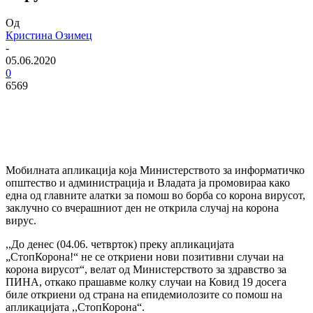
Од
Кристина Озимец
-
05.06.2020
0
6569
Мобилната апликација која Министерството за информатичко
општество и администрација и Владата ја промовираа како
една од главните алатки за помош во борба со корона вирусот,
заклучно со вчерашниот ден не открила случај на корона
вирус.
,,До денес (04.06. четврток) преку апликацијата
„СтопКорона!“ не се откриени нови позитивни случаи на
корона вирусот“, велат од Министерството за здравство за
ПИНА, откако прашавме колку случаи на Ковид 19 досега
биле откриени од страна на епидемиолозите со помош на
апликацијата ,,СтопКорона“.