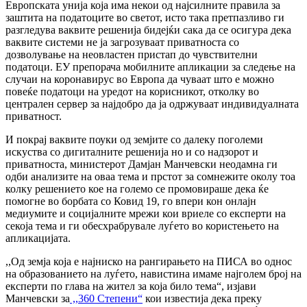
Европската унија која има некои од најсилните правила за
заштита на податоците во светот, исто така претпазливо ги
разгледува ваквите решенија бидејќи сака да се осигура дека
ваквите системи не ја загрозуваат приватноста со
дозволување на неовластен пристап до чувствителни
податоци. ЕУ препорача мобилните апликации за следење на
случаи на коронавирус во Европа да чуваат што е можно
повеќе податоци на уредот на корисникот, отколку во
централен сервер за најдобро да ја одржуваат индивидуалната
приватност.
И покрај ваквите поуки од земјите со далеку поголеми
искуства со дигиталните решенија но и со надзорот и
приватноста, министерот Дамјан Манчевски неодамна ги
одби анализите на оваа тема и прстот за сомнежите околу тоа
колку решението кое на големо се промовираше дека ќе
помогне во борбата со Ковид 19, го впери кон онлајн
медиумите и социјалните мрежи кои вриеле со експерти на
секоја тема и ги обесхрабрувале луѓето во користењето на
апликацијата.
,,Од земја која е најниско на рангирањето на ПИСА во однос
на образованието на луѓето, навистина имаме најголем број на
експерти по глава на жител за која било тема“, изјави
Манчевски за
,,360 Степени“
кои известија дека преку