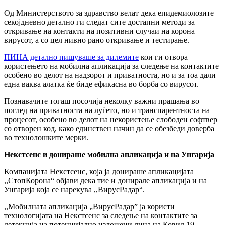
Од Министерството за здравство велат дека епидемиолозите
секојдневно детално ги следат сите достапни методи за
откривање на контакти на позитивни случаи на корона
вирусот, а со цел нивно рано откривање и тестирање.
ПИНА детално пишуваше за дилемите
кои ги отвора
користењето на мобилна апликација за следење на контактите
особено во делот на надзорот и приватноста, но и за тоа дали
една ваква алатка ќе биде ефикасна во борба со вирусот.
Познавачите тогаш посочија неколку важни прашања во
поглед на приватноста на луѓето, но и транспарентноста на
процесот, особено во делот на некористење слободен софтвер
со отворен код, како единствен начин да се обезбеди доверба
во технолошките мерки.
Некстсенс и донираше мобилна апликација и на Унгарија
Компанијата Некстсенс, која ја донираше апликацијата
,,СтопКорона“ објави дека тие и донирале апликација и на
Унгарија која се нарекува ,,ВирусРадар“.
,,Мобилната апликација „ВирусРадар” ја користи
технологијата на Некстсенс за следење на контактите за
детекција на потенцијално изложени лица на Ковид 19.