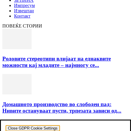
За ПИНА
Импресум
Извештаи
Контакт
ПОВЕЌЕ СТОРИИ
Родовите стереотипи влијаат на еднаквите
можности кај младите – најмногу се...
Домашното производство во слободен пад:
Нивите остануваат пусти, трпезата зависи од...
Close GDPR Cookie Settings