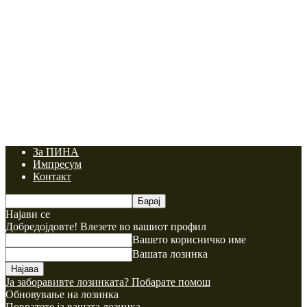
За ПИНА
Импресум
Контакт
Најави се
Добредојдовте! Влезете во вашиот профил
Вашето корисничко име
Вашата лозинка
Ја заборавивте лозинката? Побарате помош
Обновување на лозинка
Повратете ја вашата лозинка