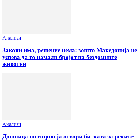
Анализи
Закони има, решение нема: зошто Македонија не
успева да го намали бројот на бездомните
животни
Анализи
Дошница повторно ја отвори битката за реките: