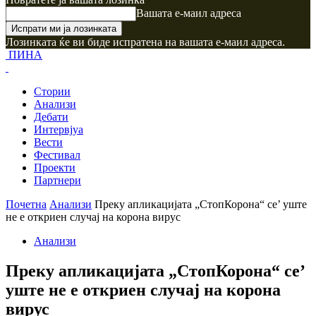
Вашата е-маил адреса
Лозинката ќе ви биде испратена на вашата е-маил адреса.
ПИНА
Стории
Анализи
Дебати
Интервјуа
Вести
Фестивал
Проекти
Партнери
Почетна
Анализи
Преку апликацијата „СтопКорона“ се’ уште
не е откриен случај на корона вирус
Анализи
Преку апликацијата „СтопКорона“ се’
уште не е откриен случај на корона
вирус