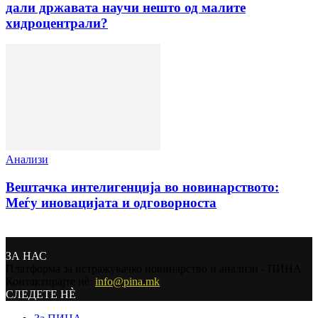
дали државата научи нешто од малите
хидроцентрали?
Анализи
Вештачка интелигенција во новинарството:
Меѓу иновацијата и одговорноста
ЗА НАС
Платформа за истражувачко новинарство и анализи - ПИНА
Контактирајте нѐ:
info@pina.mk
СЛЕДЕТЕ НЀ