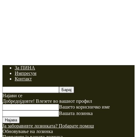
За ПИНА
Импресум
Контакт
Најави се
Добредојдовте! Влезете во вашиот профил
Вашето корисничко име
Вашата лозинка
Ја заборавивте лозинката? Побарате помош
Обновување на лозинка
Повратете ја вашата лозинка