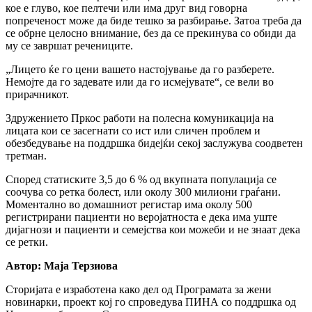
кое е глуво, кое пелтечи или има друг вид говорна
попреченост може да биде тешко за разбирање. Затоа треба да
се обрне целосно внимание, без да се прекинува со обиди да
му се завршат речениците.
„Лицето ќе го цени вашето настојување да го разберете.
Немојте да го задевате или да го исмејувате“, се вели во
прирачникот.
Здружението Пркос работи на полесна комуникација на
лицата кои се засегнати со ист или сличен проблем и
обезбедување на поддршка бидејќи секој заслужува соодветен
третман.
Според статиските 3,5 до 6 % од вкупната популација се
соочува со ретка болест, или околу 300 милиони граѓани.
Моментално во домашниот регистар има околу 500
регистрирани пациенти но веројатноста е дека има уште
дијагнози и пациенти и семејства кои можеби и не знаат дека
се ретки.
Автор: Маја Терзиова
Сторијата е изработена како дел од Програмата за жени
новинарки, проект кој го спроведува ПИНА со поддршка од