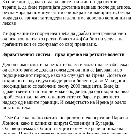
За овие лица, додава таа, квалитет на живот е да постои
терапија, да биде терапијата достапна веднаш после дијагноза,
без да мора да поминуваат низ бирократски лавиринти, без да
мора да се грижат за тендери и дали има доволно количини на
лекови.
Информациите според неа треба да доаѓаат централизирано
од некаков центар за ретки болести кој би бил на услуга на
граѓаните кои се соочуваат со овој предизвик.
Здравствениот систем – прва пречка на ретките болести
Дел од симптомите на ретките болести можат да се забележат
од самото раѓање додека голем дел од нив се јавуваат и во
подоцнежниот период, како во случајот на Ирена. Досега се
откриени околу седум илјади ретки болести, а во Македонија
неофицијално се заболени околу 2000 пациенти. Бидејќи
здравствениот систем не може соодветно да одговори на оваа
проблематика, најчесто пациентите го бараат решението
надвор од нашите граници. И семејството на Ирена ја одело
истата патека.
„Сме биле кај најпознатите невролози и експерти во Париз и
Лондон, како и клиники ширум Словенија и Бугарија.
Одговор немаат. Од институциите немаме речиси никаква
помош. Никој не презема никаква иницијатива, се е оставено