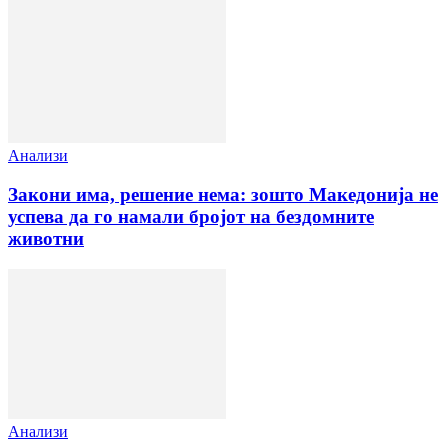
Анализи
Закони има, решение нема: зошто Македонија не
успева да го намали бројот на бездомните
животни
Анализи