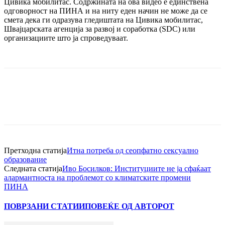
Цивика мобилитас. Содржината на ова видео е единствена
одговорност на ПИНА и на ниту еден начин не може да се
смета дека ги одразува гледиштата на Цивика мобилитас,
Швајцарската агенција за развој и соработка (SDC) или
организациите што ја спроведуваат.
Претходна статија
Итна потреба од сеопфатно сексуално
образование
Следната статија
Иво Босилков: Институциите не ја сфаќаат
алармантноста на проблемот со климатските промени
ПИНА
ПОВРЗАНИ СТАТИИ
ПОВЕЌЕ ОД АВТОРОТ