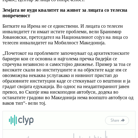
Земјата не нуди квалитет на живот за лицата со телесна
попреченост
Битките на Ирена не се единствени. И лицата со телесен
инвалидитет ги имаат истите проблеми, вели Бранимир
Јовановски, претседател на Националниот сојуз на лица со
телесен инвалидитет на Мобилност Македонија.
„Почетокот на проблемите започнуваат од архитектонските
бариери кои се основна и најголема пречка бидејќи се
спречува независно и самостојно движење. Пример за тоа се
високите скали во институциите и на објектите каде им се
овозможува некаква услугакако и нивниот пристап до
образовните институции каде се стекнуваат со вештини и ја
градат својата едукација. Во однос на неадаптираниот јавен
превоз, во Скопје има нископодни автобуси, додека во
останатите градови во Македонија нема воопшто автобуси од
ваков тип“- вели тој.