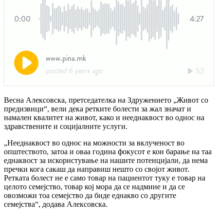
Весна Алексовска, претседателка на Здружението „Живот со
предизвици“, вели дека ретките болести за жал значат и
намален квалитет на живот, како и нееднаквост во однос на
здравствените и социјалните услуги.
„Нееднаквост во однос на можности за вклученост во
општеството, затоа и оваа година фокусот е кон барање на таа
еднаквост за искористување на нашите потенцијали, да нема
пречки кога сакаш да направиш нешто со својот живот.
Ретката болест не е само товар на пациентот туку е товар на
целото семејство, товар кој мора да се надмине и да се
овозможи тоа семејство да биде еднакво со другите
семејства“, додава Алексовска.