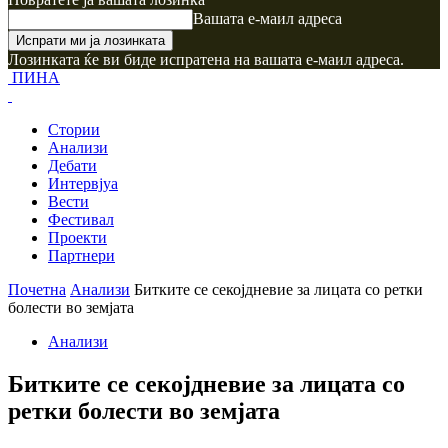
Вашата е-маил адреса
Лозинката ќе ви биде испратена на вашата е-маил адреса.
ПИНА
Стории
Анализи
Дебати
Интервјуа
Вести
Фестивал
Проекти
Партнери
Почетна
Анализи
Битките се секојдневие за лицата со ретки
болести во земјата
Анализи
Битките се секојдневие за лицата со
ретки болести во земјата