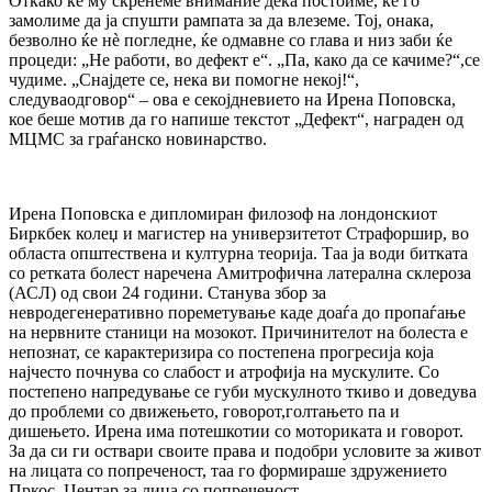
Откако ќе му скренеме внимание дека постоиме, ќе го
замолиме да ја спушти рампата за да влеземе. Тој, онака,
безволно ќе нѐ погледне, ќе одмавне со глава и низ заби ќе
процеди: „Не работи, во дефект е“. „Па, како да се качиме?“,се
чудиме. „Снајдете се, нека ви помогне некој!“,
следуваодговор“ – ова е секојдневието на Ирена Поповска,
кое беше мотив да го напише текстот „Дефект“, награден од
МЦМС за граѓанско новинарство.
Ирена Поповска е дипломиран филозоф на лондонскиот
Биркбек колеџ и магистер на универзитетот Страфоршир, во
областа општествена и културна теорија. Таа ја води битката
со ретката болест наречена Амитрофична латерална склероза
(АСЛ) од свои 24 години. Станува збор за
невродегенеративно пореметување каде доаѓа до пропаѓање
на нервните станици на мозокот. Причинителот на болеста е
непознат, се карактеризира со постепена прогресија која
најчесто почнува со слабост и атрофија на мускулите. Со
постепено напредување се губи мускулното ткиво и доведува
до проблеми со движењето, говорот,голтањето па и
дишењето. Ирена има потешкотии со моториката и говорот.
За да си ги оствари своите права и подобри условите за живот
на лицата со попреченост, таа го формираше здружението
Пркос, Центар за лица со попреченост.