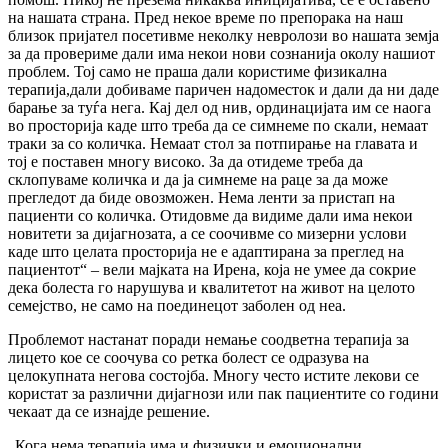
на нашата страна. Пред некое време по препорака на наш
близок пријател посетивме неколку невролози во нашата земја
за да провериме дали има некои нови сознанија околу нашиот
проблем. Тој само не праша дали користиме физикална
терапија,дали добиваме паричен надоместок и дали да ни даде
барање за туѓа нега. Кај дел од нив, ординацијата им се наога
во просторија каде што треба да се симнеме по скали, немаат
траки за со количка. Немаат стол за потпирање на главата и
тој е поставен многу високо. За да отидеме треба да
склопуваме количка и да ја симнеме на раце за да може
прегледот да биде овозможен. Нема ленти за пристап на
пациенти со количка. Отидовме да видиме дали има некои
новитети за дијагнозата, а се соочивме со мизерни услови
каде што целата просторија не е адаптирана за преглед на
пациентот“ – вели мајката на Ирена, која не умее да сокрие
дека болеста го нарушува и квалитетот на живот на целото
семејство, не само на поединецот заболен од неа.
Проблемот настанат поради немање соодветна терапија за
лицето кое се соочува со ретка болест се одразува на
целокупната негова состојба. Многу често истите лекови се
користат за различни дијагнози или пак пациентите со години
чекаат да се изнајде решение.
„Кога нема терапија има и физички и емоционални