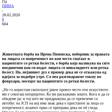
Од
ПИНА
-
28.02.2020
0
604
Животната борба на Ирена Поповска, поборник за правата
на лицата со попреченост во кои често спаѓаат и
пациентите со ретки болести, е борба која наликува на сите
поединечни кои ги водат лицата со инвалидитет или ретка
болест. Но, нејзиниот дух е пример дека не се откажува од
идејата за подобро утре. Со неа разговаравме токму во
февруари, месецот на пациентите со ретки болести.
„Не го користам скопскиот јавен превоз често оти искуството
ми е секогаш непријатно. Ќе ви раскажами зошто. Кога и да се
обидеме јас и тој што ме придрuжува да се превеземе со
автобус на ЈСП на кој има знак дека е пристапен за лица со
попреченост, возачот прво се преправа дека не нѐ гледа.