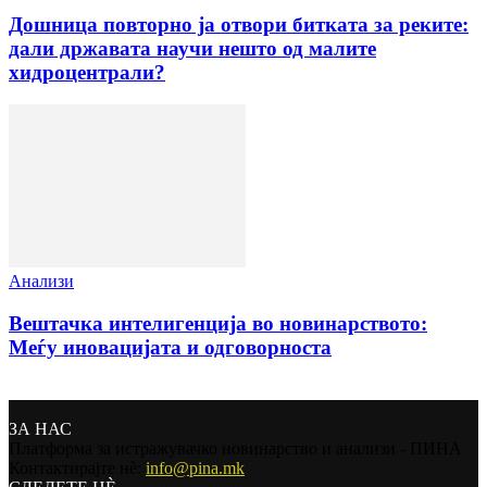
Дошница повторно ја отвори битката за реките:
дали државата научи нешто од малите
хидроцентрали?
Анализи
Вештачка интелигенција во новинарството:
Меѓу иновацијата и одговорноста
ЗА НАС
Платформа за истражувачко новинарство и анализи - ПИНА
Контактирајте нѐ:
info@pina.mk