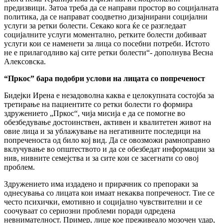
предизвици. Затоа треба да се направи простор во социјалната
политика, да се направат соодветно дизајнирани социјални
услуги за ретки болести. Секако кога ќе се разгледаат
социјалните услуги моментално, ретките болести добиваат
услуги кои се наменети за лица со посебни потреби. Истото
не е прилагодливо кај сите ретки болести“- дополнува Весна
Алексовска.
“Пркос” бара подобри услови на лицата со попреченост
Бидејки Ирена е незадоволна каква е целокупната состојба за
третирање на пациентите со ретки болести го формира
здружението „Пркос“, чија мисија е да се помогне во
обезбедување достоинствен, активен и квалитетен живот на
овие лица и за ублажување на негативните последици на
попреченоста од било кој вид. Да се овозможи рамноправно
вклучување во општеството и да се обезбедат информации за
нив, нивните семејства и за сите кои се засегнати со овој
проблем.
Здружението има издадено и прирачник со препораки за
однесувања со лицата кои имаат некаква попреченост. Тие се
често психички, емотивно и социјално чувствителни и се
соочуваат со сериозни проблеми поради одредена
невнимателност. Пример, лице кое преживеало мозочен удар,