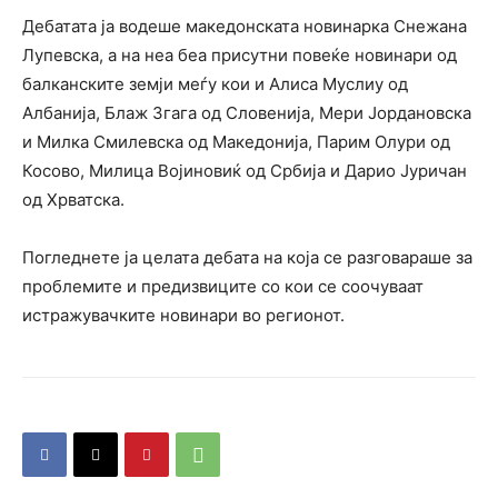
Дебатата ја водеше македонската новинарка Снежана
Лупевска, а на неа беа присутни повеќе новинари од
балканските земји меѓу кои и Алиса Муслиу од
Албанија, Блаж Згага од Словенија, Мери Јордановска
и Милка Смилевска од Македонија, Парим Олури од
Косово, Милица Војиновиќ од Србија и Дарио Јуричан
од Хрватска.
Погледнете ја целата дебата на која се разговараше за
проблемите и предизвиците со кои се соочуваат
истражувачките новинари во регионот.