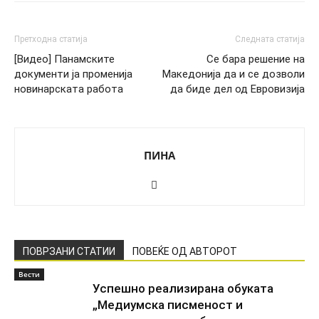
Претходна статија
Следната статија
[Видео] Панамските
Се бара решение на
документи ја променија
Македонија да и се дозволи
новинарската работа
да биде дел од Евровизија
ПИНА
ПОВРЗАНИ СТАТИИ
ПОВЕЌЕ ОД АВТОРОТ
Вести
Успешно реализирана обуката
„Медиумска писменост и