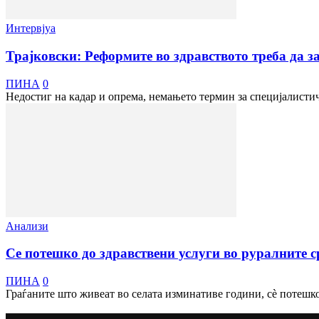
Интервјуа
Трајковски: Реформите во здравството треба да з
ПИНА
0
Недостиг на кадар и опрема, немањето термин за специјалистич
Анализи
Се потешко до здравствени услуги во руралните 
ПИНА
0
Граѓаните што живеат во селата изминативе години, сè потешко