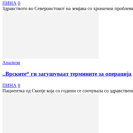
ПИНА
0
Здравството во Североистокот на земјава со хронични проблеми
Анализи
,,Врските“ ги загушуваат термините за операција
ПИНА
0
Пациентка од Скопје која со години се соочувала со здравствени