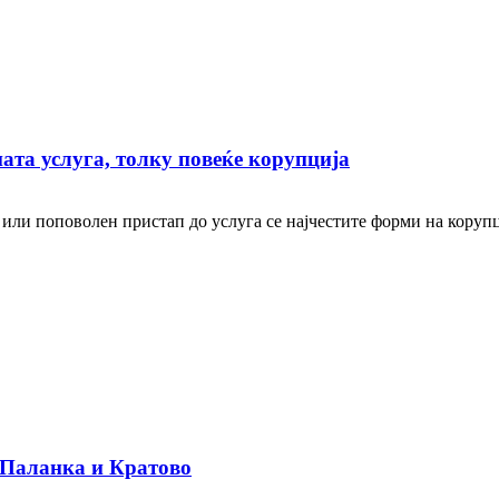
ата услуга, толку повеќе корупција
или поповолен пристап до услуга се најчестите форми на корупц
 Паланка и Кратово