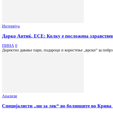
Интервјуа
Дарко Антиќ, ЕСЕ: Колку е посложена здравствен
ПИНА
0
Директно давање пари, подароци и користење „врски“ за побрз 
Анализи
Специјалисти „ни за лек“ во болниците во Крива