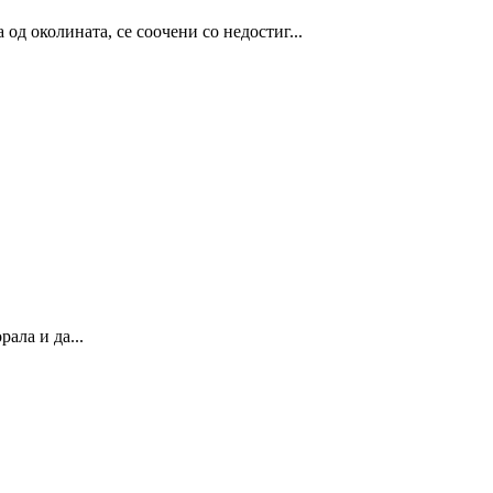
од околината, се соочени со недостиг...
ала и да...