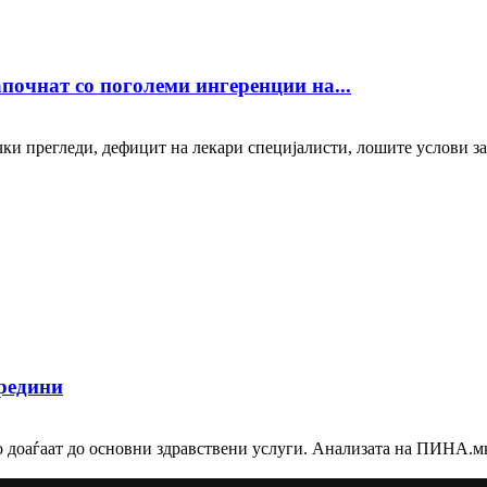
апочнат со поголеми ингеренции на...
ки прегледи, дефицит на лекари специјалисти, лошите услови за р
средини
 доаѓаат до основни здравствени услуги. Анализата на ПИНА.мк 