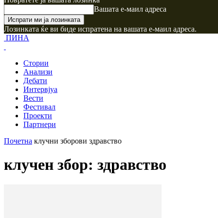
Вашата е-маил адреса
Лозинката ќе ви биде испратена на вашата е-маил адреса.
ПИНА
Стории
Анализи
Дебати
Интервјуа
Вести
Фестивал
Проекти
Партнери
Почетна
клучни зборови
здравство
клучен збор: здравство