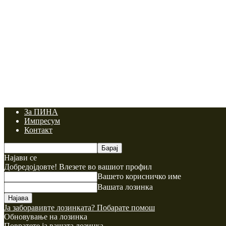
За ПИНА
Импресум
Контакт
Најави се
Добредојдовте! Влезете во вашиот профил
Вашето корисничко име
Вашата лозинка
Ја заборавивте лозинката? Побарате помош
Обновување на лозинка
Повратете ја вашата лозинка