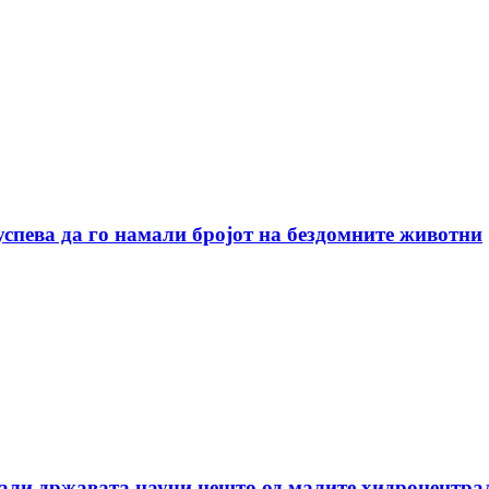
успева да го намали бројот на бездомните животни
дали државата научи нешто од малите хидроцентра