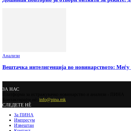
Анализи
Вештачка интелигенција во новинарството: Меѓу 
ЗА НАС
Платформа за истражувачко новинарство и анализи - ПИНА
Контактирајте нѐ:
info@pina.mk
СЛЕДЕТЕ НЀ
За ПИНА
Импресум
Извештаи
Контакт