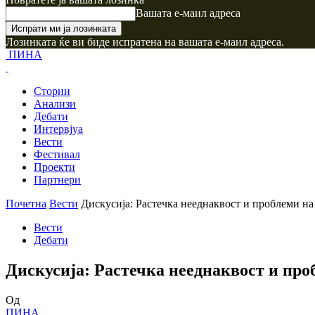
Вашата е-маил адреса
Лозинката ќе ви биде испратена на вашата е-маил адреса.
ПИНА
Стории
Анализи
Дебати
Интервјуа
Вести
Фестивал
Проекти
Партнери
Почетна
Вести
Дискусија: Растечка нееднаквост и проблеми на
Вести
Дебати
Дискусија: Растечка нееднаквост и про
Од
ПИНА