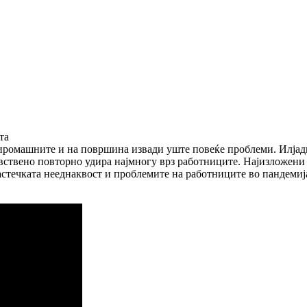
та
сиромашните и на површина извади уште повеќе проблеми. Илјадн
авствено повторно удира најмногу врз работниците. Најизложени
 растечката нееднаквост и проблемите на работниците во пандем