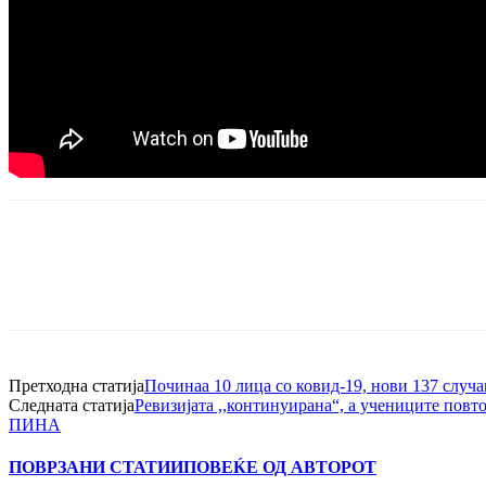
Претходна статија
Починаа 10 лица со ковид-19, нови 137 случа
Следната статија
Ревизијата ,,континуирана“, а учениците пов
ПИНА
ПОВРЗАНИ СТАТИИ
ПОВЕЌЕ ОД АВТОРОТ