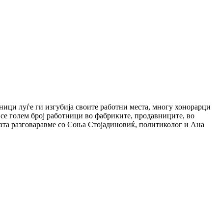
ици луѓе ги изгубија своите работни места, многу хонорарци
 се голем број работници во фабриките, продавниците, во
ијата разговаравме со Соња Стојадиновиќ, политиколог и Ана