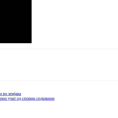
и во земјава
торно учат од спорни содржини