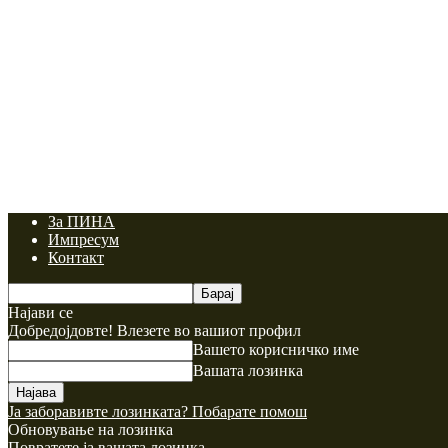
За ПИНА
Импресум
Контакт
Најави се
Добредојдовте! Влезете во вашиот профил
Вашето корисничко име
Вашата лозинка
Ја заборавивте лозинката? Побарате помош
Обновување на лозинка
Повратете ја вашата лозинка