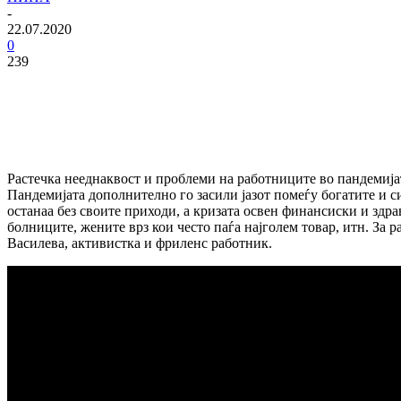
-
22.07.2020
0
239
Растечка нееднаквост и проблеми на работниците во пандемија
Пандемијата дополнително го засили јазот помеѓу богатите и 
останаа без своите приходи, а кризата освен финансиски и здр
болниците, жените врз кои често паѓа најголем товар, итн. За
Василева, активистка и фриленс работник.