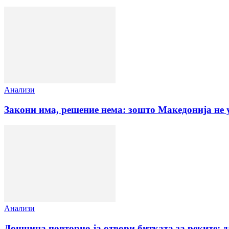
Анализи
Закони има, решение нема: зошто Македонија не 
Анализи
Дошница повторно ја отвори битката за реките: 