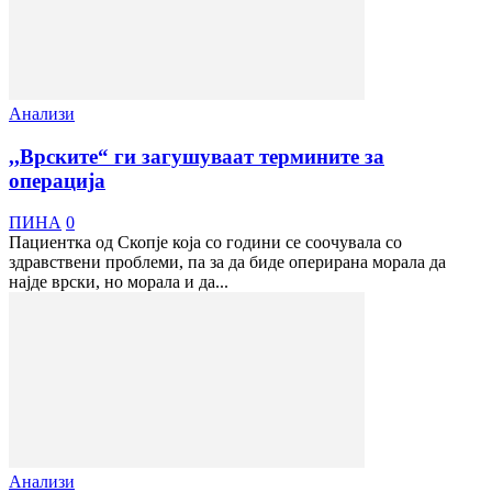
Анализи
,,Врските“ ги загушуваат термините за
операција
ПИНА
0
Пациентка од Скопје која со години се соочувала со
здравствени проблеми, па за да биде оперирана морала да
најде врски, но морала и да...
Анализи