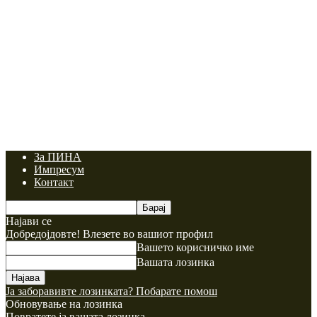
За ПИНА
Импресум
Контакт
Најави се
Добредојдовте! Влезете во вашиот профил
Вашето корисничко име
Вашата лозинка
Ја заборавивте лозинката? Побарате помош
Обновување на лозинка
Повратете ја вашата лозинка