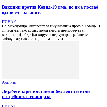
Вакцини против Ковид-19 има, но има послаб
одзив од граѓаните
ПИНА
0
Во Македонија, интересот за имунизација против Ковид-19
спласнува иако здравствени власти препорачуваат
вакцинација, бидејќи вирусот циркулира, граѓаните
заболуваат, иако ретко, но има и смртни...
Анализи
Дијабетичарите оставени без ленти и игли
потребни за терапијата
ПИНА
0