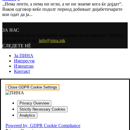
,,Нема ленти, а нема ни игли, а не ни знаеме кога ќе дојдат“.
Ваков одговор веќе подолг период добиваат дијабетичарите
кои одат да ја...
ЗА НАС
Платформа за истражувачко новинарство и анализи - ПИНА
Контактирајте нѐ:
info@pina.mk
СЛЕДЕТЕ НЀ
За ПИНА
Импресум
Извештаи
Контакт
Close GDPR Cookie Settings
Privacy Overview
Strictly Necessary Cookies
Analytics
Powered by
GDPR Cookie Compliance