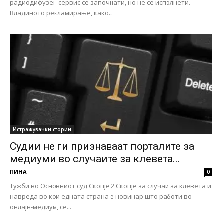
радиодифузен сервис се започнати, но не се исполнети.
Владиното рекламирање, како...
Истражувачки стории
Судии не ги признаваат порталите за
медиуми во случаите за клевета...
ПИНА
0
Тужби во Основниот суд Скопје 2 Скопје за случаи за клевета и
навреда во кои едната страна е новинар што работи во
онлајн-медиум, се...