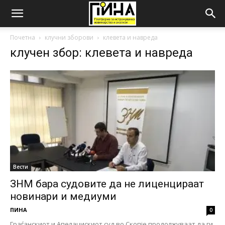
Почетна
клучни зборови
клевета и навреда
клучен збор: клевета и навреда
Вести
ЗНМ бара судовите да не лиценцираат
новинари и медиуми
ПИНА
0
Граѓанскиот и Апелацискиот суд во Скопје продолжуваат да ги