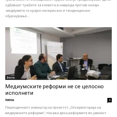
одбиваат тужбите за клевета и навреда против онлајн
-медиумите со крајно несериозно и тенденциозно
објаснување...
Вести
Медиумските реформи не се целосно
исполнети
ПИНА
0
Периодичниот извештај на проектот „Опсерваторија на
медиумските реформи“, покажа дека реформите во јавниот