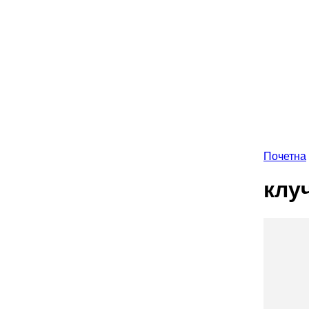
Почетна
За ПИНА
Импресум
Контакт
клу
ПИНА