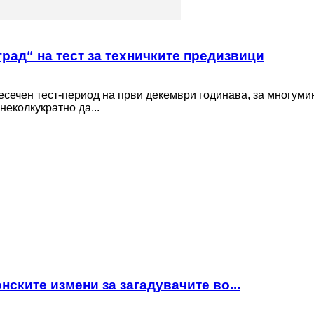
рад“ на тест за техничките предизвици
есечен тест-период на први декември годинава, за многуми
неколкукратно да...
нските измени за загадувачите во...