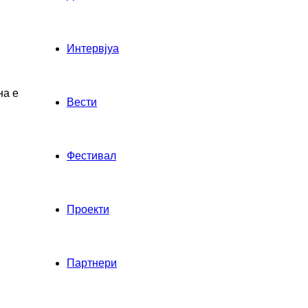
Интервјуа
на е
Вести
Фестивал
Проекти
Партнери