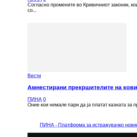
Согласно промените во Кривичниот законик, кои
со...
Вести
Амнестирани прекршителите на ковид
ПИНА
0
Оние кои немале пари да ја платат казната за п
ПИНА - Платформа за истражувачко нови