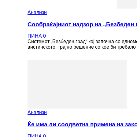
Анализи
Сообраќајниот надзор на „Безбеден г
ПИНА
0
Системот „Безбеден град“ кој започна со едном
вистинското, трајно решение со кое би требало 
Анализи
Ќе има ли соодветна примена на зако
ПИНА
0