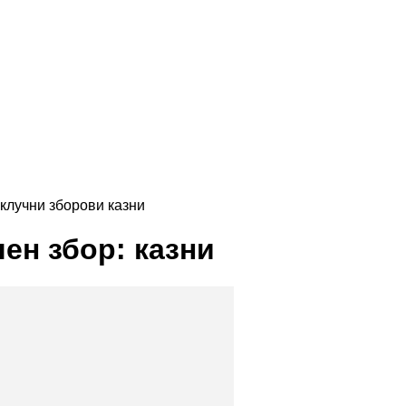
клучни зборови
казни
чен збор: казни