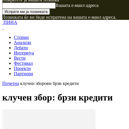
Вашата е-маил адреса
Лозинката ќе ви биде испратена на вашата е-маил адреса.
ПИНА
Стории
Анализи
Дебати
Интервјуа
Вести
Фестивал
Проекти
Партнери
Почетна
клучни зборови
брзи кредити
клучен збор: брзи кредити