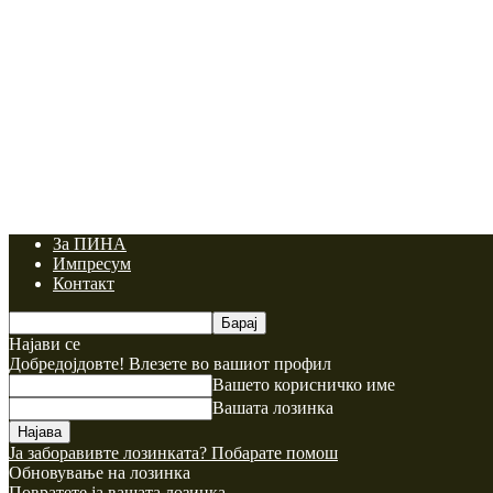
За ПИНА
Импресум
Контакт
Најави се
Добредојдовте! Влезете во вашиот профил
Вашето корисничко име
Вашата лозинка
Ја заборавивте лозинката? Побарате помош
Обновување на лозинка
Повратете ја вашата лозинка