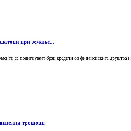
одатоци при земање...
менти се подигнуваат брзи кредити од финансиските друштва низ
лнителни трошоци