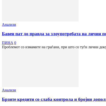
Анализи
Бавен пат до правда за злоупотребата на лични п
ПИНА
0
Проблемот со измамите на граѓани, при што со туѓи лични доку
Анализи
Брзите кредити со слаба контрола и бројни допо