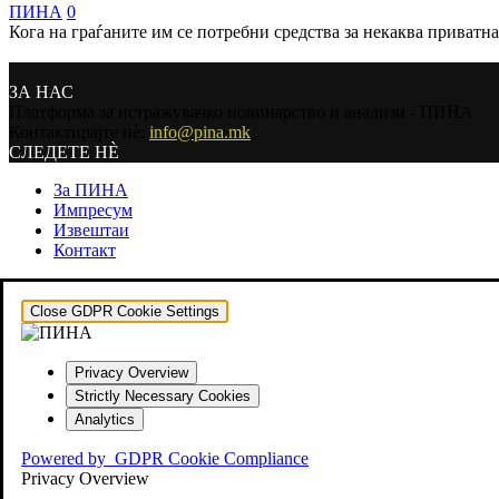
ПИНА
0
Кога на граѓаните им се потребни средства за некаква приватна
ЗА НАС
Платформа за истражувачко новинарство и анализи - ПИНА
Контактирајте нѐ:
info@pina.mk
СЛЕДЕТЕ НЀ
За ПИНА
Импресум
Извештаи
Контакт
Close GDPR Cookie Settings
Privacy Overview
Strictly Necessary Cookies
Analytics
Powered by
GDPR Cookie Compliance
Privacy Overview