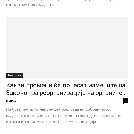
итно, не му бил издаден...
Анализи
Какви промени ќе донесат измените на
Законот за реорганизација на органите...
ПИНА
0
На брза лента, по неполн ден расправа во Собранието,
владеjачкото мнозинство со помош на дел од опозицијата ги
изгласа измените на Законот за реорганизација...