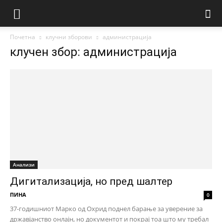
Почетна
клучни зборови
администрација
клучен збор: администрација
Анализи
Дигитализација, но пред шалтер
ПИНА
0
37-годишниот Марко од Охрид поднел барање за уверение за
државјанство онлајн, но документот и покрај тоа што му требал