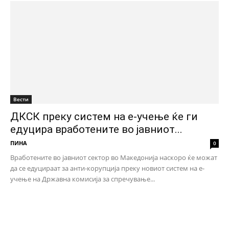
Вести
ДКСК преку систем на e-учење ќе ги
едуцира вработените во јавниот...
ПИНА
0
Вработените во јавниот сектор во Македонија наскоро ќе можат
да се едуцираат за анти-корупција преку новиот систем на е-
учење на Државна комисија за спречување...