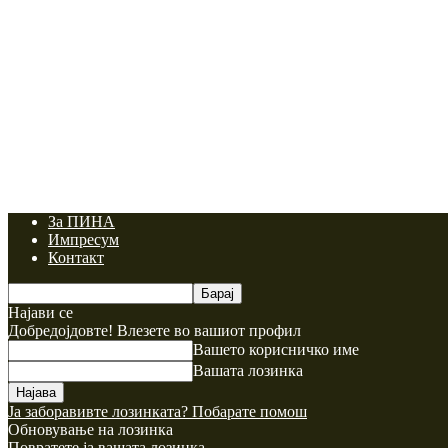
За ПИНА
Импресум
Контакт
Најави се
Добредојдовте! Влезете во вашиот профил
Вашето корисничко име
Вашата лозинка
Ја заборавивте лозинката? Побарате помош
Обновување на лозинка
Повратете ја вашата лозинка