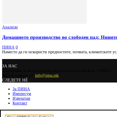
Анализи
Домашното производство во слободен пад: Нивите о
ПИНА
0
Наместо да ги искористи предностите, почвата, климатските усл
ЗА НАС
Платформа за истражувачко новинарство и анализи - ПИНА
Контактирајте нѐ:
info@pina.mk
СЛЕДЕТЕ НЀ
За ПИНА
Импресум
Извештаи
Контакт