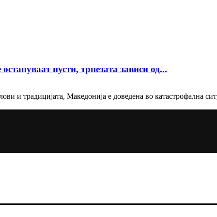
стануваат пусти, трпезата зависи од...
ови и традицијата, Македонија е доведена во катастрофална ситуа