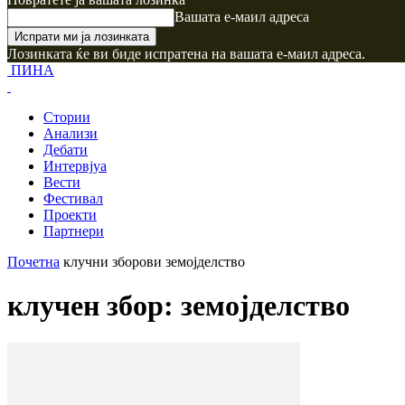
Вашата е-маил адреса
Лозинката ќе ви биде испратена на вашата е-маил адреса.
ПИНА
Стории
Анализи
Дебати
Интервјуа
Вести
Фестивал
Проекти
Партнери
Почетна
клучни зборови
земојделство
клучен збор: земојделство