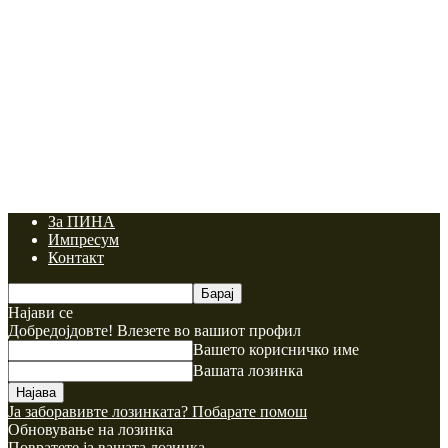
За ПИНА
Импресум
Контакт
Најави се
Добредојдовте! Влезете во вашиот профил
Вашето корисничко име
Вашата лозинка
Ја заборавивте лозинката? Побарате помош
Обновување на лозинка
Повратете ја вашата лозинка