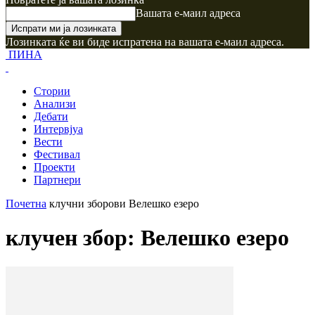
Вашата е-маил адреса
Лозинката ќе ви биде испратена на вашата е-маил адреса.
ПИНА
Стории
Анализи
Дебати
Интервјуа
Вести
Фестивал
Проекти
Партнери
Почетна
клучни зборови
Велешко езеро
клучен збор: Велешко езеро