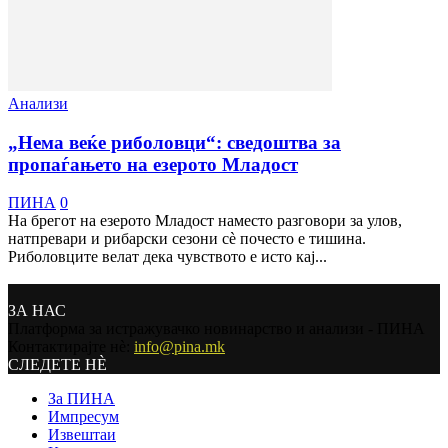
Анализи
„Нема веќе риболовци“: сведоштва за
пропаѓањето на езерото Младост
ПИНА
0
На брегот на езерото Младост наместо разговори за улов,
натпревари и рибарски сезони сè почесто е тишина.
Риболовците велат дека чувството е исто кај...
ЗА НАС
Платформа за истражувачко новинарство и анализи - ПИНА
Контактирајте нѐ:
info@pina.mk
СЛЕДЕТЕ НЀ
За ПИНА
Импресум
Извештаи