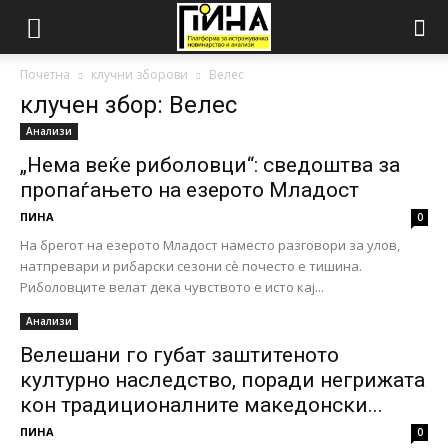
Почетна
клучни зборови
Велес
клучен збор: Велес
Анализи
„Нема веќе риболовци“: сведоштва за
пропаѓањето на езерото Младост
ПИНА
0
На брегот на езерото Младост наместо разговори за улов,
натпревари и рибарски сезони сè почесто е тишина.
Риболовците велат дека чувството е исто кај...
Анализи
Велешани го губат заштитеното
културно наследство, поради негрижата
кон традиционалните македонски...
ПИНА
0