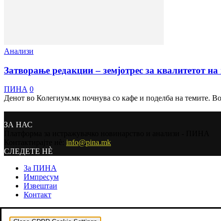
Анализи
Затворање редакции – земјотрес за квалитетот н
ПИНА
0
Денот во Колегиум.мк почнува со кафе и поделба на темите. Во
ЗА НАС
Платформа за истражувачко новинарство и анализи - ПИНА
Контактирајте нѐ:
info@pina.mk
СЛЕДЕТЕ НЀ
За ПИНА
Импресум
Извештаи
Контакт