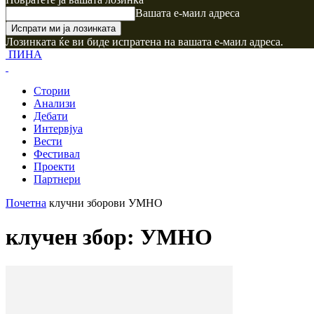
Вашата е-маил адреса
Лозинката ќе ви биде испратена на вашата е-маил адреса.
ПИНА
Стории
Анализи
Дебати
Интервјуа
Вести
Фестивал
Проекти
Партнери
Почетна
клучни зборови
УМНО
клучен збор: УМНО