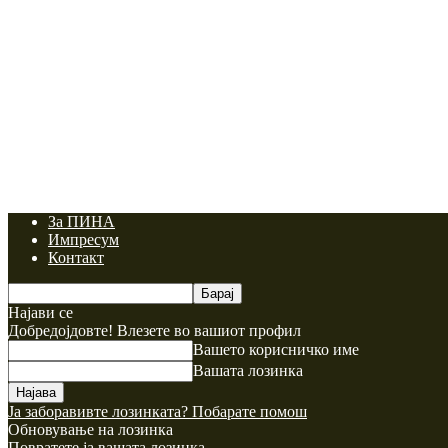
За ПИНА
Импресум
Контакт
Најави се
Добредојдовте! Влезете во вашиот профил
Вашето корисничко име
Вашата лозинка
Ја заборавивте лозинката? Побарате помош
Обновување на лозинка
Повратете ја вашата лозинка