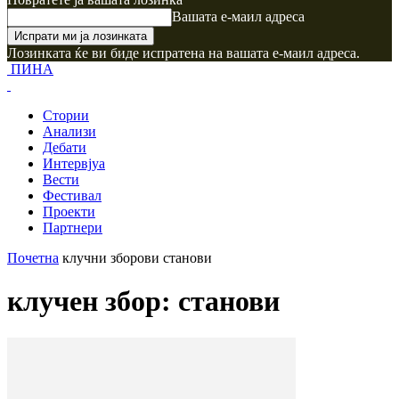
Вашата е-маил адреса
Лозинката ќе ви биде испратена на вашата е-маил адреса.
ПИНА
Стории
Анализи
Дебати
Интервјуа
Вести
Фестивал
Проекти
Партнери
Почетна
клучни зборови
станови
клучен збор: станови