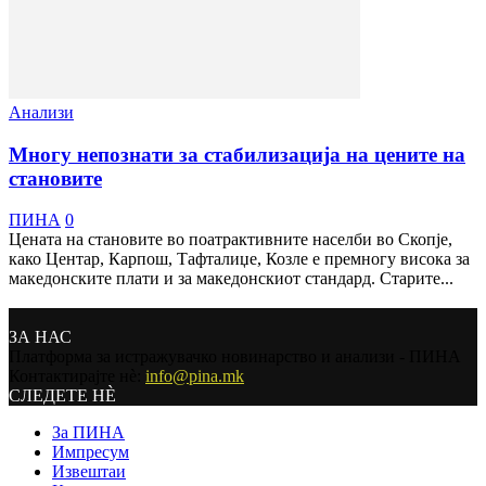
Анализи
Многу непознати за стабилизација на цените на
становите
ПИНА
0
Цената на становите во поатрактивните населби во Скопје,
како Центар, Карпош, Тафталиџе, Козле е премногу висока за
македонските плати и за македонскиот стандард. Старите...
ЗА НАС
Платформа за истражувачко новинарство и анализи - ПИНА
Контактирајте нѐ:
info@pina.mk
СЛЕДЕТЕ НЀ
За ПИНА
Импресум
Извештаи