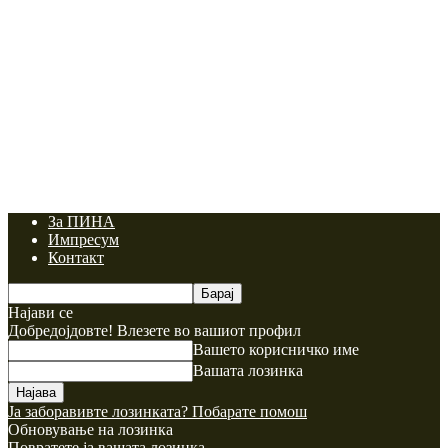
За ПИНА
Импресум
Контакт
Најави се
Добредојдовте! Влезете во вашиот профил
Вашето корисничко име
Вашата лозинка
Ја заборавивте лозинката? Побарате помош
Обновување на лозинка
Повратете ја вашата лозинка