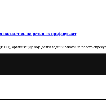
 насилство, но ретко го пријавуваат
(ИЕП), организација која долги години работи на полето спречу