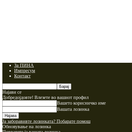
За ПИНА
Импресум
Контакт
Најави се
Добредојдовте! Влезете во вашиот профил
Вашето корисничко име
Вашата лозинка
Ја заборавивте лозинката? Побарате помош
Обновување на лозинка
Повратете ја вашата лозинка