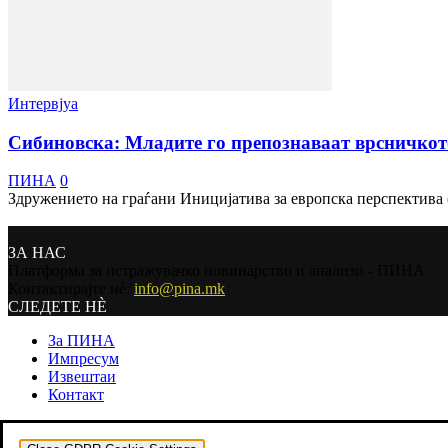
Интервјуа
Сибиновска: Младите го препознаваат врсничкото
ПИНА
0
Здружението на граѓани Иницијатива за европска перспектива 
ЗА НАС
Платформа за истражувачко новинарство и анализи - ПИНА
Контактирајте нѐ:
info@pina.mk
СЛЕДЕТЕ НЀ
За ПИНА
Импресум
Извештаи
Контакт