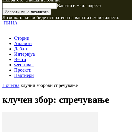
Вашата е-маил адреса
Лозинката ќе ви биде испратена на вашата е-маил адреса.
ПИНА
Стории
Анализи
Дебати
Интервјуа
Вести
Фестивал
Проекти
Партнери
Почетна
клучни зборови
спречување
клучен збор: спречување