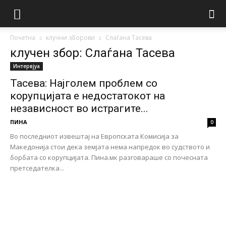
Почетна
клучни зборови
Слаѓана Тасева
клучен збор: Слаѓана Тасева
Интервјуа
Тасева: Најголем проблем со
корупцијата е недостатокот на
независност во истрагите...
ПИНА
0
Во последниот извештај на Европската Комисија за
Македонија стои дека земјата нема напредок во судството и
борбата со корупцијата. Пина.мк разговараше со почесната
претседателка...