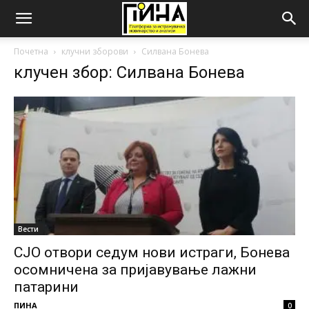
Почетна
клучни зборови
Силвана Бонева
клучен збор: Силвана Бонева
Вести
СЈО отвори седум нови истраги, Бонева
осомничена за пријавување лажни
патарини
ПИНА
0