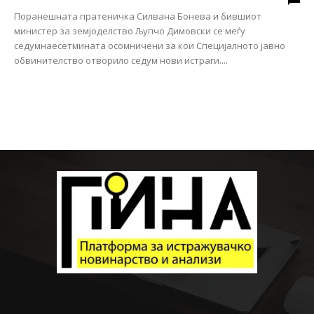
Поранешната пратеничка Силвана Бонева и бившиот
министер за земјоделство Љупчо Димовски се меѓу
седумнаесетмината осомничени за кои Специјалното јавно
обвинителство отворило седум нови истраги....