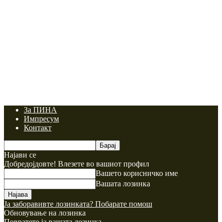
За ПИНА
Импресум
Контакт
Најави се
Добредојдовте! Влезете во вашиот профил
Вашето корисничко име
Вашата лозинка
Ја заборавивте лозинката? Побарате помош
Обновување на лозинка
Повратете ја вашата лозинка