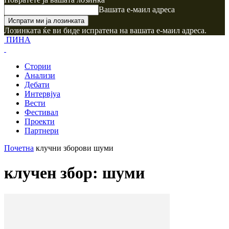
Вашата е-маил адреса
Лозинката ќе ви биде испратена на вашата е-маил адреса.
ПИНА
Стории
Анализи
Дебати
Интервјуа
Вести
Фестивал
Проекти
Партнери
Почетна
клучни зборови
шуми
клучен збор: шуми