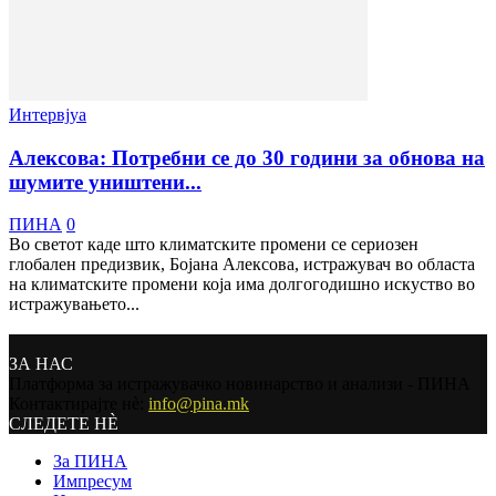
Интервјуа
Алексова: Потребни се до 30 години за обновa на
шумите уништени...
ПИНА
0
Во светот каде што климатските промени се сериозен
глобален предизвик, Бојана Алексова, истражувач во областа
на климатските промени која има долгогодишно искуство во
истражувањето...
ЗА НАС
Платформа за истражувачко новинарство и анализи - ПИНА
Контактирајте нѐ:
info@pina.mk
СЛЕДЕТЕ НЀ
За ПИНА
Импресум