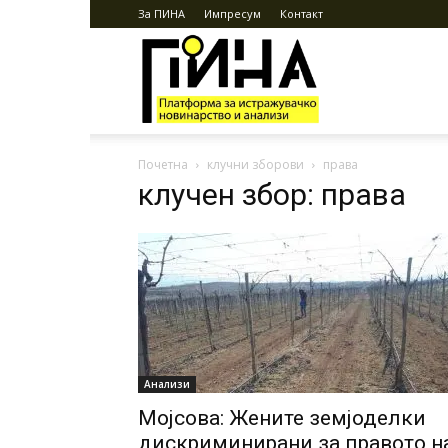
За ПИНА
Импресум
Контакт
ПИНА
Почетна
клучни зборови
права
клучен збор: права
Анализи
Мојсова: Жените земјоделки
дискриминирани за правото н