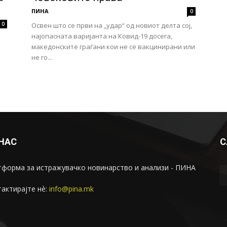
ПИНА
0
0
Освен што се први на „удар“ од новиот делта сој,
најопасната варијанта на Ковид-19 досега,
македонските граѓани кои не се вакцинирани или
не го...
 НАС
С
форма за истражувачко новинарство и анализи - ПИНА
актирајте нѐ:
info@pina.mk