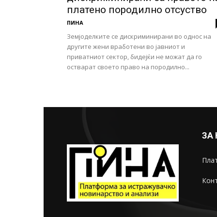
платено породилно отсуство
ПИНА
Земјоделките се дискриминирани во однос на
другите жени вработени во јавниот и
приватниот сектор, бидејќи не можат да го
остварат своето право на породилно...
ЗА
Плат
Конт