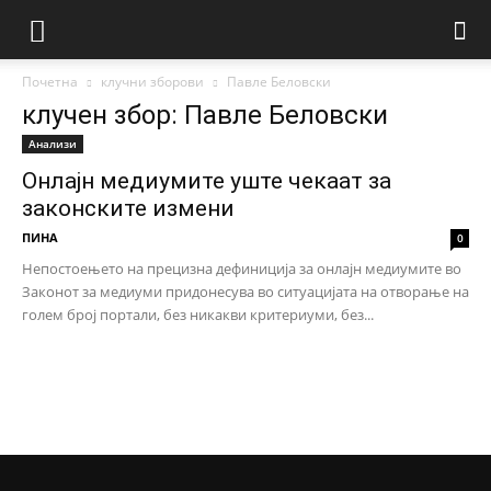
Почетна
клучни зборови
Павле Беловски
клучен збор: Павле Беловски
Анализи
Онлајн медиумите уште чекаат за
законските измени
ПИНА
0
Непостоењето на прецизна дефиниција за онлајн медиумите во
Законот за медиуми придонесува во ситуацијата на отворање на
голем број портали, без никакви критериуми, без...