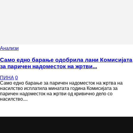
Анализи
Само едно барање одобрила лани Комисијата
за паричен надоместок на жртви...
ПИНА
0
Само едно барање за паричен надоместок на жртва на
насилство исплатила минатата година Комисијата за
паричен надоместок на жртви од кривично дело со
насилство....