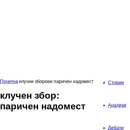
Почетна
клучни зборови
паричен надомест
Стории
клучен збор:
паричен надомест
Анализи
Дебати