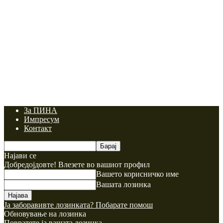
За ПИНА
Импресум
Контакт
Најави се
Добредојдовте! Влезете во вашиот профил
Вашето корисничко име
Вашата лозинка
Ја заборавивте лозинката? Побарате помош
Обновување на лозинка
Повратете ја вашата лозинка