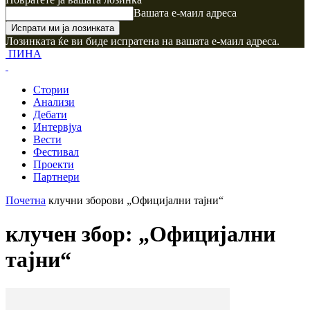
Вашата е-маил адреса
Лозинката ќе ви биде испратена на вашата е-маил адреса.
ПИНА
Стории
Анализи
Дебати
Интервјуа
Вести
Фестивал
Проекти
Партнери
Почетна
клучни зборови
„Официјални тајни“
клучен збор: „Официјални
тајни“