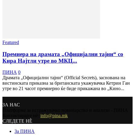
Featured
Премиера на драмата „Официјални тајни“ со
Кира Најтли утре во МКЦ...
ПИНА
0
Драмата „Официјални тајни“ (Оfficial Secrets), заснована на
вистинската приказна за британската укажувачка Кетрин Ган
утре во 21 часот премиерно ќе биде прикажана во „Кино...
ЗА НАС
Платформа за истражувачко новинарство и анализи - ПИНА
Контактирајте нѐ:
info@pina.mk
СЛЕДЕТЕ НЀ
За ПИНА