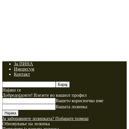
За ПИНА
Импресум
Контакт
Најави се
Добредојдовте! Влезете во вашиот профил
Вашето корисничко име
Вашата лозинка
Ја заборавивте лозинката? Побарате помош
Обновување на лозинка
Повратете ја вашата лозинка