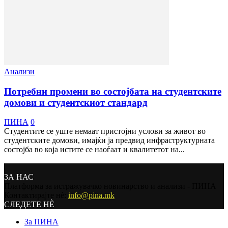
Анализи
Потребни промени во состојбата на студентските
домови и студентскиот стандард
ПИНА
0
Студентите се уште немаат пристојни услови за живот во
студентските домови, имајќи ја предвид инфраструктурната
состојба во која истите се наоѓаат и квалитетот на...
ЗА НАС
Платформа за истражувачко новинарство и анализи - ПИНА
Контактирајте нѐ:
info@pina.mk
СЛЕДЕТЕ НЀ
За ПИНА