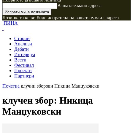
Вашата е-маил адреса
Лозинката ќе ви биде испратена на вашата е-маил адреса.
ПИНА
Стории
Анализи
Дебати
Интервјуа
Вести
Фестивал
Проекти
Партнери
Почетна
клучни зборови
Никица Манџуковски
клучен збор: Никица
Манџуковски