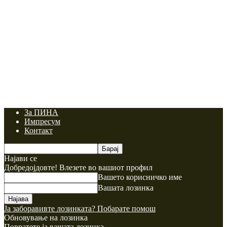
За ПИНА
Импресум
Контакт
Најави се
Добредојдовте! Влезете во вашиот профил
Вашето корисничко име
Вашата лозинка
Ја заборавивте лозинката? Побарате помош
Обновување на лозинка
Повратете ја вашата лозинка