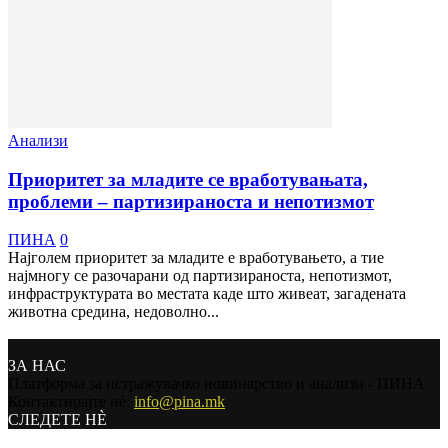
Анализи
Приоритет за младите се вработувањата,
проблеми – партизираноста и непотизмот
ПИНА
0
Најголем приоритет за младите е вработувањето, а тие
најмногу се разочарани од партизираноста, непотизмот,
инфраструктурата во местата каде што живеат, загадената
животна средина, недоволно...
ЗА НАС
Платформа за истражувачко новинарство и анализи - ПИНА
Контактирајте нѐ:
info@pina.mk
СЛЕДЕТЕ НЀ