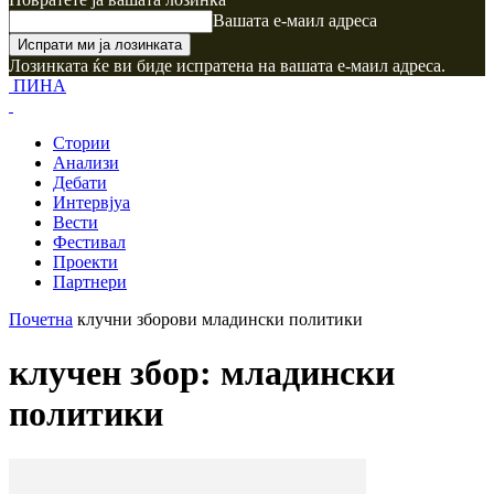
Вашата е-маил адреса
Лозинката ќе ви биде испратена на вашата е-маил адреса.
ПИНА
Стории
Анализи
Дебати
Интервјуа
Вести
Фестивал
Проекти
Партнери
Почетна
клучни зборови
младински политики
клучен збор: младински
политики