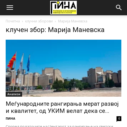
Почетна
клучни зборови
Марија Маневска
клучен збор: Марија Маневска
Анализи
Меѓународните рангирања мерат развој
и квалитет, од УКИМ велат дека се...
ПИНА
0
Според податоците на Центарот за рангирање на светски