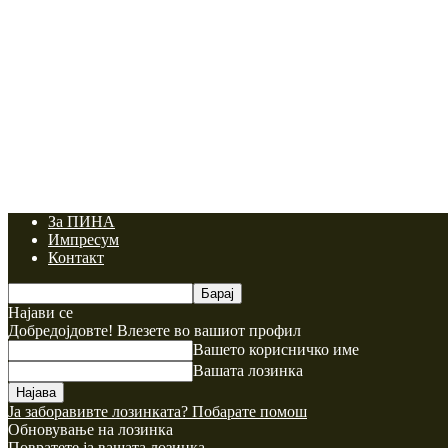
За ПИНА
Импресум
Контакт
Најави се
Добредојдовте! Влезете во вашиот профил
Вашето корисничко име
Вашата лозинка
Ја заборавивте лозинката? Побарате помош
Обновување на лозинка
Повратете ја вашата лозинка