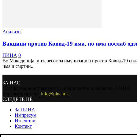
Анализи
Вакцини против Ковид-19 има, но има послаб одз
ПИНА
0
Во Македонија, интересот за имунизација против Ковид-19 спла
има и смртни...
ЗА НАС
Платформа за истражувачко новинарство и анализи - ПИНА
Контактирајте нѐ:
info@pina.mk
СЛЕДЕТЕ НЀ
За ПИНА
Импресум
Извештаи
Контакт