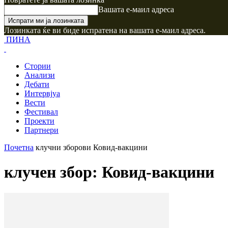
Вашата е-маил адреса
Лозинката ќе ви биде испратена на вашата е-маил адреса.
ПИНА
Стории
Анализи
Дебати
Интервјуа
Вести
Фестивал
Проекти
Партнери
Почетна
клучни зборови
Ковид-вакцини
клучен збор: Ковид-вакцини