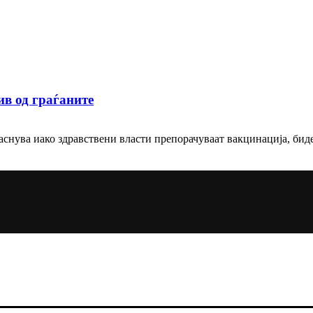
ив од граѓаните
снува иако здравствени власти препорачуваат вакцинација, бидеј