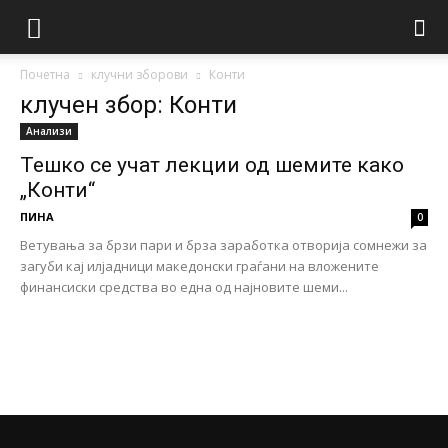
Почетна
клучни зборови
Конти
клучен збор: Конти
Анализи
Тешко се учат лекции од шемите како
„Конти“
ПИНА
0
Ветувања за брзи пари и брза заработка отворија сомнежи за
загуби кај илјадници македонски граѓани на вложените
финансиски средства во една од најновите шеми...