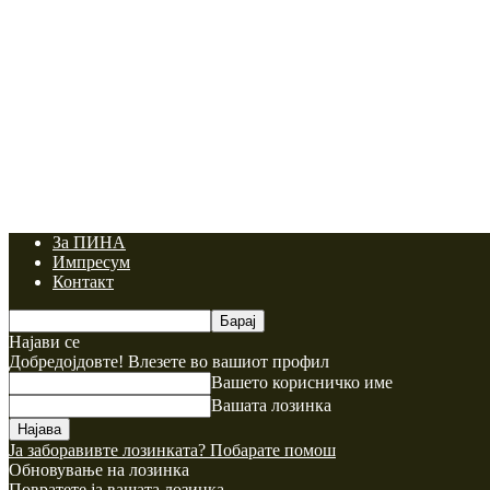
За ПИНА
Импресум
Контакт
Најави се
Добредојдовте! Влезете во вашиот профил
Вашето корисничко име
Вашата лозинка
Ја заборавивте лозинката? Побарате помош
Обновување на лозинка
Повратете ја вашата лозинка