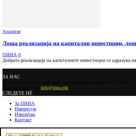
Анализи
Лоша реализација на капитални инвестиции, лош
ПИНА
0
Добрата реализација на капиталните инвестиции се одразува на 
ЗА НАС
Платформа за истражувачко новинарство и анализи - ПИНА
Контактирајте нѐ:
info@pina.mk
СЛЕДЕТЕ НЀ
За ПИНА
Импресум
Извештаи
Контакт