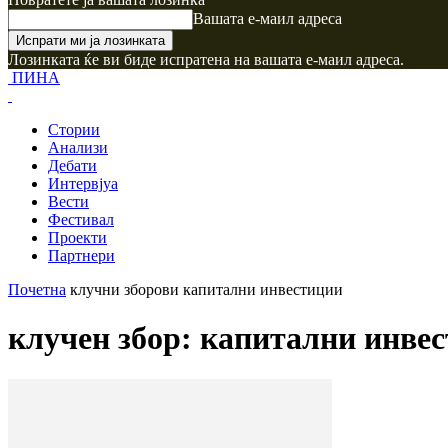
Вашата е-маил адреса
Лозинката ќе ви биде испратена на вашата е-маил адреса.
ПИНА
Стории
Анализи
Дебати
Интервјуа
Вести
Фестивал
Проекти
Партнери
Почетна
клучни зборови
капитални инвестиции
клучен збор: капитални инве