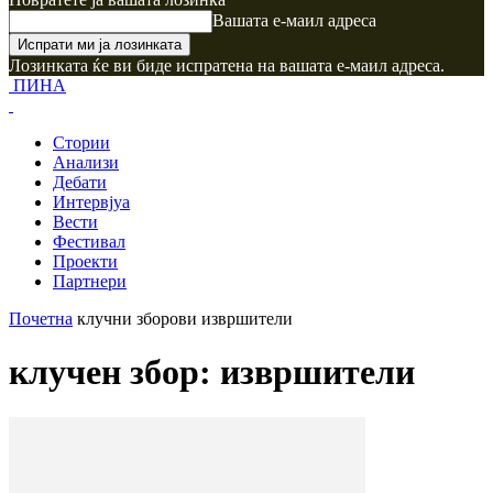
Вашата е-маил адреса
Лозинката ќе ви биде испратена на вашата е-маил адреса.
ПИНА
Стории
Анализи
Дебати
Интервјуа
Вести
Фестивал
Проекти
Партнери
Почетна
клучни зборови
извршители
клучен збор: извршители