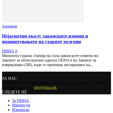
Анализи
Нејаснотии околу законските измени и
поништувањето на старите долгови
ПИНА
0
Минатата година стапија на сила законските измени во
Законот за облигациони односи (ЗОО) и во Законот за
извршување (ЗИ), каде се пропиша застарување на...
ЗА НАС
Платформа за истражувачко новинарство и анализи - ПИНА
Контактирајте нѐ:
info@pina.mk
СЛЕДЕТЕ НЀ
За ПИНА
Импресум
Извештаи