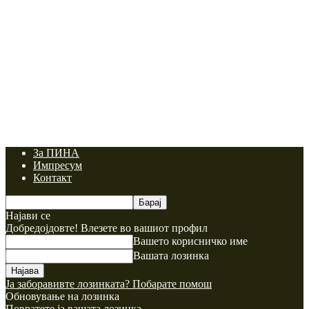
За ПИНА
Импресум
Контакт
Најави се
Добредојдовте! Влезете во вашиот профил
Вашето корисничко име
Вашата лозинка
Ја заборавивте лозинката? Побарате помош
Обновување на лозинка
Повратете ја вашата лозинка