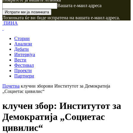
Вашата е-маил адреса
Лозинката ќе ви биде испратена на вашата е-маил адреса.
ПИНА
Стории
Анализи
Дебати
Интервјуа
Вести
Фестивал
Проекти
Партнери
Почетна
клучни зборови
Институтот за Демократија
„Социетас цивилис“
клучен збор: Институтот за
Демократија „Социетас
цивилис“