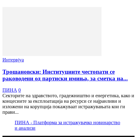
Интервјуа
Трошановски: Институциите честопати се
раководени од партиски имиња, за сметка на...
ПИНА
0
Секторите на здравството, градежништво и енергетика, како и
концесиите за експлоатација на ресурси се најранливи и
изложени на корупција покажуваат истражувањата кои ги
прави...
ПИНА - Платформа за истражувачко новинарство
и анализи