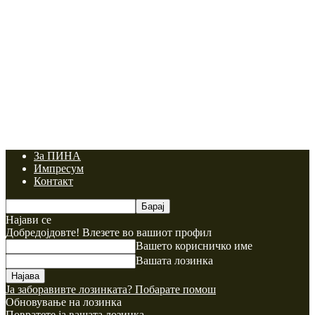
За ПИНА
Импресум
Контакт
Најави се
Добредојдовте! Влезете во вашиот профил
Вашето корисничко име
Вашата лозинка
Ја заборавивте лозинката? Побарате помош
Обновување на лозинка
Повратете ја вашата лозинка