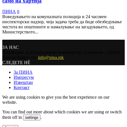
само на хартија
ПИНА
0
Воведувањето на комуналната полиција и 24 часовен
инспекторски надзор, чија задача треба да биде обезбедување
чистота во општините и намалување на загадувањето, од
Министерството...
ЗА НАС
Платформа за истражувачко новинарство и анализи - ПИНА
Контактирајте нѐ:
info@pina.mk
СЛЕДЕТЕ НЀ
За ПИНА
Импресум
Извештаи
Контакт
We are using cookies to give you the best experience on our
website.
You can find out more about which cookies we are using or switch
them off in
.
settings