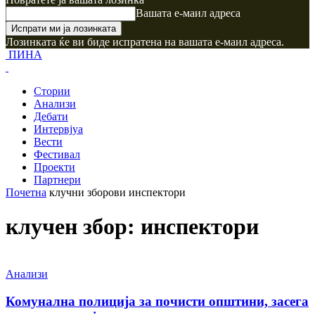
Вашата е-маил адреса
Лозинката ќе ви биде испратена на вашата е-маил адреса.
ПИНА
Стории
Анализи
Дебати
Интервјуа
Вести
Фестивал
Проекти
Партнери
Почетна
клучни зборови
инспектори
клучен збор: инспектори
Анализи
Комунална полиција за почисти општини, засега