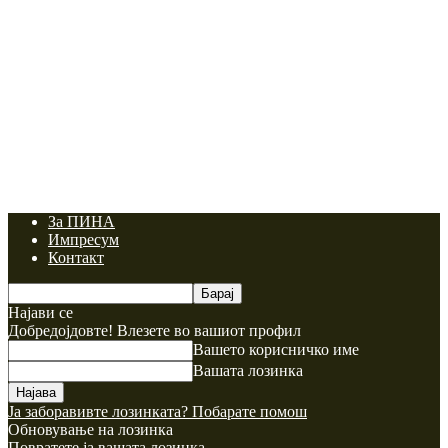
За ПИНА
Импресум
Контакт
Најави се
Добредојдовте! Влезете во вашиот профил
Вашето корисничко име
Вашата лозинка
Ја заборавивте лозинката? Побарате помош
Обновување на лозинка
Повратете ја вашата лозинка