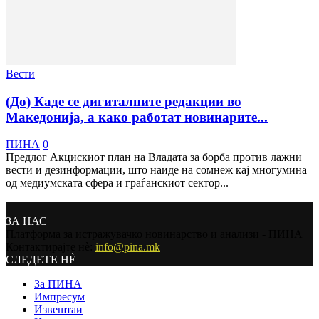
Вести
(До) Каде се дигиталните редакции во
Македонија, а како работат новинарите...
ПИНА
0
Предлог Акцискиот план на Владата за борба против лажни
вести и дезинформации, што наиде на сомнеж кај многумина
од медиумската сфера и граѓанскиот сектор...
ЗА НАС
Платформа за истражувачко новинарство и анализи - ПИНА
Контактирајте нѐ:
info@pina.mk
СЛЕДЕТЕ НЀ
За ПИНА
Импресум
Извештаи