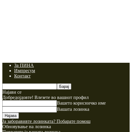
За ПИНА
Импресум
Контакт
Најави се
Добредојдовте! Влезете во вашиот профил
Вашето корисничко име
Вашата лозинка
Ја заборавивте лозинката? Побарате помош
Обновување на лозинка
Повратете ја вашата лозинка