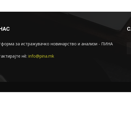
 НАС
С
форма за истражувачко новинарство и анализи - ПИНА
актирајте нѐ:
info@pina.mk