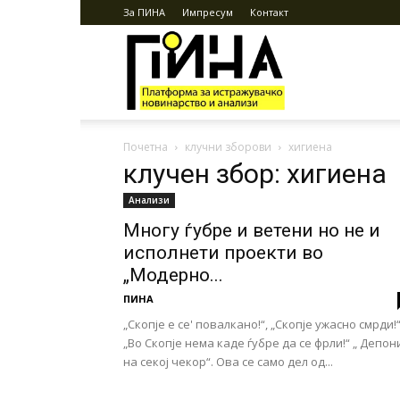
За ПИНА
Импресум
Контакт
ПИНА
Почетна
клучни зборови
хигиена
клучен збор: хигиена
Анализи
Многу ѓубре и ветени но не и
исполнети проекти во
„Модерно...
ПИНА
„Скопје е се' повалкано!“, „Скопје ужасно смрди!“
„Во Скопје нема каде ѓубре да се фрли!“ „ Депон
на секој чекор“. Ова се само дел од...