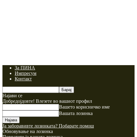
За ПИНА
Импресум
Контакт
Најави се
Добредојдовте! Влезете во вашиот профил
Вашето корисничко име
Вашата лозинка
Ја заборавивте лозинката? Побарате помош
Обновување на лозинка
Повратете ја вашата лозинка