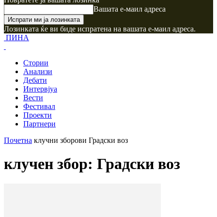
Вашата е-маил адреса
Лозинката ќе ви биде испратена на вашата е-маил адреса.
ПИНА
Стории
Анализи
Дебати
Интервјуа
Вести
Фестивал
Проекти
Партнери
Почетна
клучни зборови
Градски воз
клучен збор: Градски воз