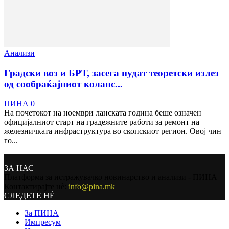
Анализи
Градски воз и БРТ, засега нудат теоретски излез
од сообраќајниот колапс...
ПИНА
0
На почетокот на ноември ланската година беше означен
официјалниот старт на градежните работи за ремонт на
железничката инфраструктура во скопскиот регион. Овој чин
го...
ЗА НАС
Платформа за истражувачко новинарство и анализи - ПИНА
Контактирајте нѐ:
info@pina.mk
СЛЕДЕТЕ НЀ
За ПИНА
Импресум