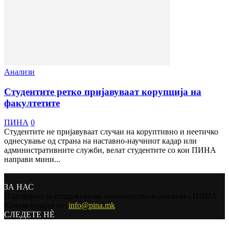
Анализи
Студентите ретко пријавуваат корупција на
факултетите
ПИНА
0
Студентите не пријавуваат случаи на коруптивно и неетичко
однесување од страна на наставно-научниот кадар или
административните служби, велат студентите со кои ПИНА
направи мини...
ЗА НАС
Платформа за истражувачко новинарство и анализи - ПИНА
Контактирајте нѐ:
info@pina.mk
СЛЕДЕТЕ НЀ