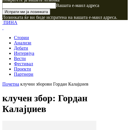
Вашата е-маил адреса
Лозинката ќе ви биде испратена на вашата е-маил адреса.
ПИНА
Стории
Анализи
Дебати
Интервјуа
Вести
Фестивал
Проекти
Партнери
Почетна
клучни зборови
Гордан Калајџиев
клучен збор: Гордан
Калајџиев