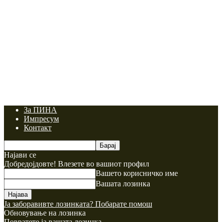
За ПИНА
Импресум
Контакт
Најави се
Добредојдовте! Влезете во вашиот профил
Вашето корисничко име
Вашата лозинка
Ја заборавивте лозинката? Побарате помош
Обновување на лозинка
Повратете ја вашата лозинка