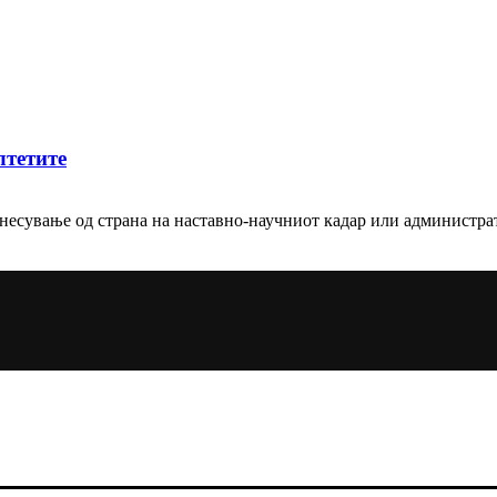
лтетите
днесување од страна на наставно-научниот кадар или администр