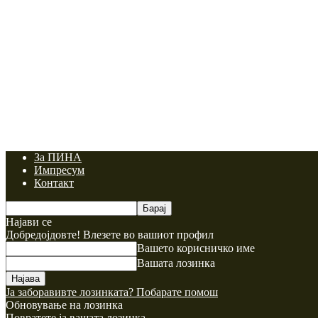
За ПИНА
Импресум
Контакт
Најави се
Добредојдовте! Влезете во вашиот профил
Вашето корисничко име
Вашата лозинка
Ја заборавивте лозинката? Побарате помош
Обновување на лозинка
Повратете ја вашата лозинка