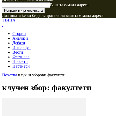
Вашата е-маил адреса
Лозинката ќе ви биде испратена на вашата е-маил адреса.
ПИНА
Стории
Анализи
Дебати
Интервјуа
Вести
Фестивал
Проекти
Партнери
Почетна
клучни зборови
факултети
клучен збор: факултети