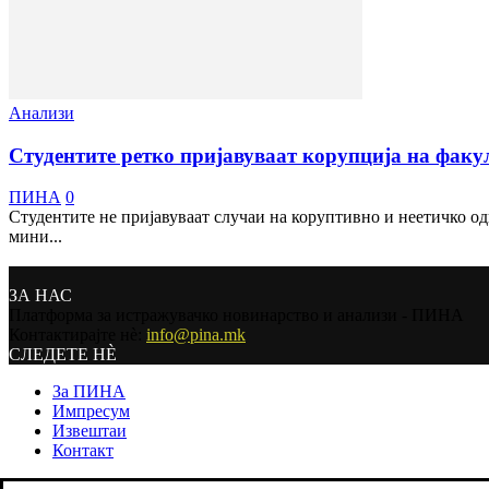
Анализи
Студентите ретко пријавуваат корупција на факу
ПИНА
0
Студентите не пријавуваат случаи на коруптивно и неетичко о
мини...
ЗА НАС
Платформа за истражувачко новинарство и анализи - ПИНА
Контактирајте нѐ:
info@pina.mk
СЛЕДЕТЕ НЀ
За ПИНА
Импресум
Извештаи
Контакт