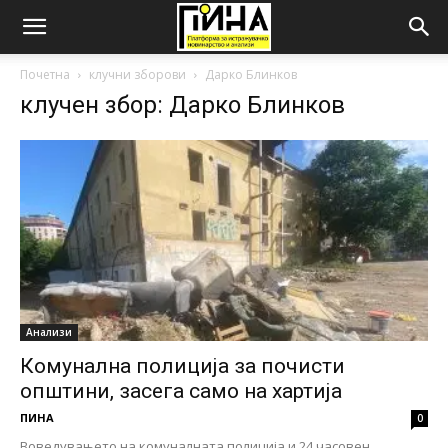
Почетна
клучни зборови
Дарко Блинков
клучен збор: Дарко Блинков
Анализи
Комунална полиција за почисти
општини, засега само на хартија
ПИНА
0
Воведувањето на комуналната полиција и 24 часовен