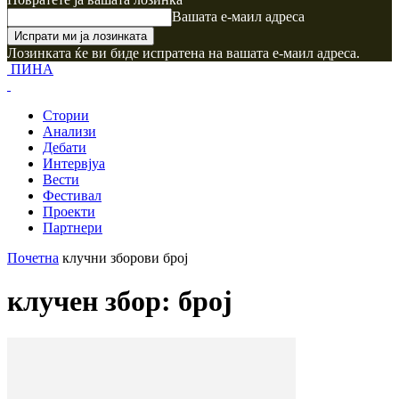
Вашата е-маил адреса
Лозинката ќе ви биде испратена на вашата е-маил адреса.
ПИНА
Стории
Анализи
Дебати
Интервјуа
Вести
Фестивал
Проекти
Партнери
Почетна
клучни зборови
број
клучен збор: број