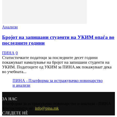
Анализи
Бројот на запишани студенти на УКИМ опаѓа во
последните години
ПИНА
0
Статистичките податоци за последните десет години
покажуваат намалување на бројот на запишани студенти на
УКИМ. Податоците од УКИМ за ПИНА.мк покажуваат дека
во учебната...
ПИНА - Платформа за истражувачко новинарство
и анализи
ЗА НАС
Платформа за истражувачко новинарство и анализи - ПИНА
Контактирајте нѐ:
info@pina.mk
СЛЕДЕТЕ НЀ