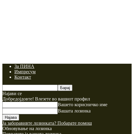
За ПИНА
Импресум
Контакт
Најави се
Добредојдовте! Влезете во вашиот профил
Вашето корисничко име
Вашата лозинка
Ја заборавивте лозинката? Побарате помош
Обновување на лозинка
Повратете ја вашата лозинка