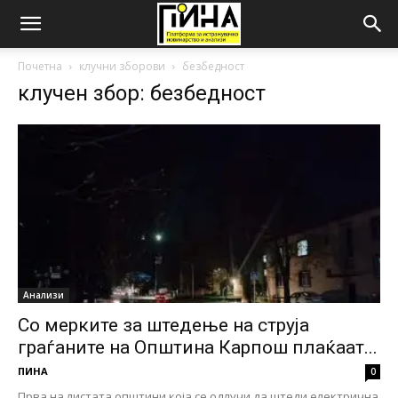
Почетна
клучни зборови
безбедност
клучен збор: безбедност
Анализи
Со мерките за штедење на струја
граѓаните на Општина Карпош плаќаат...
ПИНА
0
Прва на листата општини која се одлучи да штеди електрична