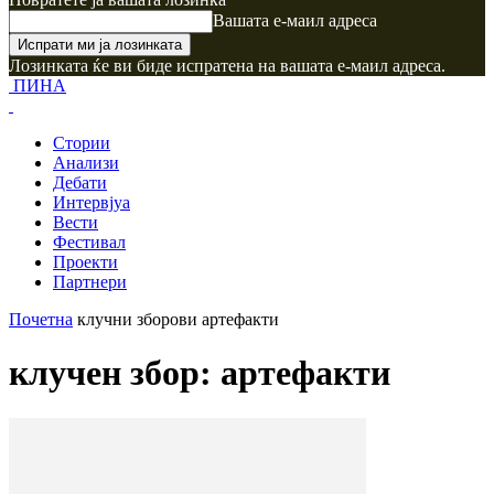
Вашата е-маил адреса
Лозинката ќе ви биде испратена на вашата е-маил адреса.
ПИНА
Стории
Анализи
Дебати
Интервјуа
Вести
Фестивал
Проекти
Партнери
Почетна
клучни зборови
артефакти
клучен збор: артефакти