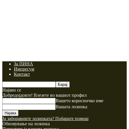
За ПИНА
Импресум
Контакт
Најави се
Добредојдовте! Влезете во вашиот профил
Вашето корисничко име
Вашата лозинка
Ја заборавивте лозинката? Побарате помош
Обновување на лозинка
Повратете ја вашата лозинка