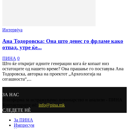
Интервјуа
Ана Тодоровска: Она што денес го фрламе како
отпад, утре ќе...
ПИНА
0
Што ќе откријат идните генерации кога ќе копаат низ
остатоците од нашето време? Ова прашање го поставува Ана
Тодоровска, авторка на проектот „Археологија на
сегашноста“,...
ЗА НАС
Платформа за истражувачко новинарство и анализи - ПИНА
Контактирајте нѐ:
info@pina.mk
СЛЕДЕТЕ НЀ
За ПИНА
Импресум