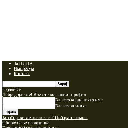
За ПИНА
Импресум
Контакт
Најави се
Добредојдовте! Влезете во вашиот профил
Вашето корисничко име
Вашата лозинка
Ја заборавивте лозинката? Побарате помош
Обновување на лозинка
Повратете ја вашата лозинка