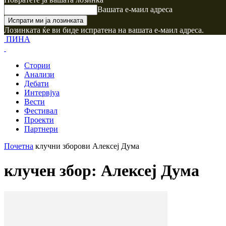
Вашата е-маил адреса
Лозинката ќе ви биде испратена на вашата е-маил адреса.
ПИНА
Стории
Анализи
Дебати
Интервјуа
Вести
Фестивал
Проекти
Партнери
Почетна
клучни зборови
Алексеј Дума
клучен збор: Алексеј Дума