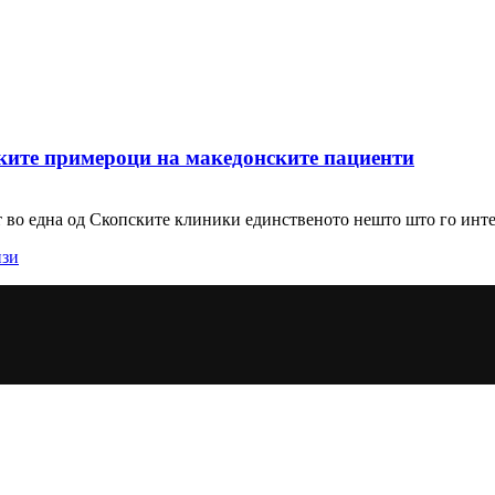
ките примероци на македонските пациенти
 во една од Скопските клиники единственото нешто што го инте
изи