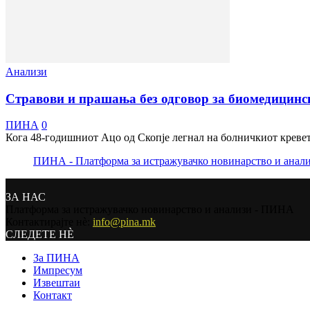
Анализи
Стравови и прашања без одговор за биомедицинс
ПИНА
0
Кога 48-годишниот Ацо од Скопје легнал на болничкиот кревет
ПИНА - Платформа за истражувачко новинарство и анал
ЗА НАС
Платформа за истражувачко новинарство и анализи - ПИНА
Контактирајте нѐ:
info@pina.mk
СЛЕДЕТЕ НЀ
За ПИНА
Импресум
Извештаи
Контакт