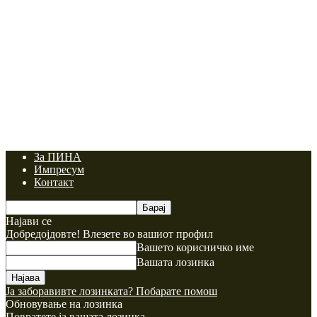
За ПИНА
Импресум
Контакт
Најави се
Добредојдовте! Влезете во вашиот профил
Вашето корисничко име
Вашата лозинка
Ја заборавивте лозинката? Побарате помош
Обновување на лозинка
Повратете ја вашата лозинка