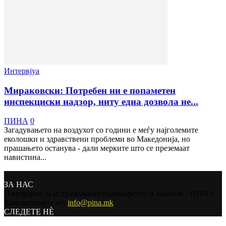
Интервјуа
Мираковски: Потребен ни е попаметен
инспекциски надзор, ниту една дозвола не...
ПИНА
0
Загадувањето на воздухот со години е меѓу најголемите
еколошки и здравствени проблеми во Македонија, но
прашањето останува - дали мерките што се преземаат
навистина...
ЗА НАС
Платформа за истражувачко новинарство и анализи - ПИНА
Контактирајте нѐ:
info@pina.mk
СЛЕДЕТЕ НЀ