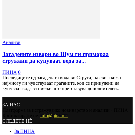
Анализи
Загадените извори во Шум ги примораа
стружани да купуваат вода за...
ПИНА
0
Последиците од загадената вода во Струга, на своја кожа
најмногу ги чувствуваат граѓаните, кои се принудени да
купуваат вода за пиење што претставува дополнителен...
ЗА НАС
Платформа за истражувачко новинарство и анализи - ПИНА
Контактирајте нѐ:
info@pina.mk
СЛЕДЕТЕ НЀ
За ПИНА