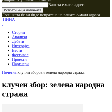
Вашата е-маил адреса
Лозинката ќе ви биде испратена на вашата е-маил адреса.
ПИНА
Стории
Анализи
Дебати
Интервјуа
Вести
Фестивал
Проекти
Партнери
Почетна
клучни зборови
зелена народна стража
клучен збор: зелена народна
стража