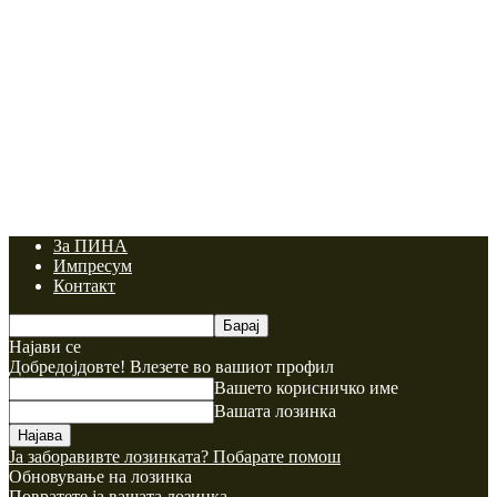
За ПИНА
Импресум
Контакт
Најави се
Добредојдовте! Влезете во вашиот профил
Вашето корисничко име
Вашата лозинка
Ја заборавивте лозинката? Побарате помош
Обновување на лозинка
Повратете ја вашата лозинка