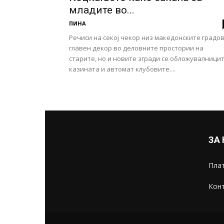
младите во...
ПИНА
Речиси на секој чекор низ македонските градов
главен декор во деловните простории на
старите, но и новите згради се обложувалницит
казината и автомат клубовите....
ЗА
Плат
Конт