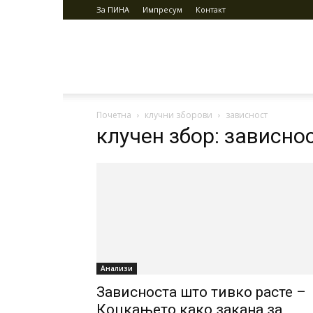
За ПИНА
Импресум
Контакт
ПИНА
Почетна
клучни зборови
зависност
клучен збор: зависно
Анализи
Зависноста што тивко расте –
Коцкањето како закана за