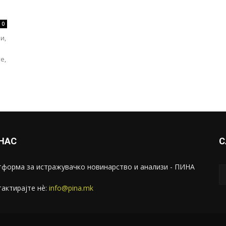
0
и,
е,
 НАС
С
форма за истражувачко новинарство и анализи - ПИНА
актирајте нѐ:
info@pina.mk