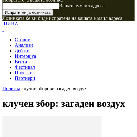
Вашата е-маил адреса
Лозинката ќе ви биде испратена на вашата е-маил адреса.
ПИНА
Стории
Анализи
Дебати
Интервјуа
Вести
Фестивал
Проекти
Партнери
Почетна
клучни зборови
загаден воздух
клучен збор: загаден воздух