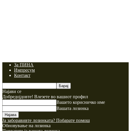
За ПИНА
Импресум
Контакт
Најави се
Добредојдовте! Влезете во вашиот профил
Вашето корисничко име
Вашата лозинка
Ја заборавивте лозинката? Побарате помош
Обновување на лозинка
Повратете ја вашата лозинка