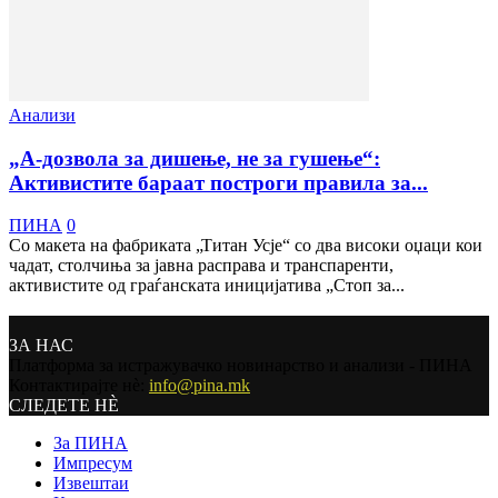
Анализи
„А-дозвола за дишење, не за гушење“:
Aктивистите бараат построги правила за...
ПИНА
0
Со макета на фабриката „Титан Усје“ со два високи оџаци кои
чадат, столчиња за јавна расправа и транспаренти,
активистите од граѓанската иницијатива „Стоп за...
ЗА НАС
Платформа за истражувачко новинарство и анализи - ПИНА
Контактирајте нѐ:
info@pina.mk
СЛЕДЕТЕ НЀ
За ПИНА
Импресум
Извештаи