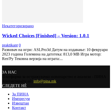
Некатегоризирано
Wicked Choices [Finished] – Version: 1.0.1
praktikant
0
Развивач на игри: ASLPro3d Датум на издавање: 10 февруари
2023 година Големина на датотека: 813,0 MB Игра мотор:
Ren'Py Тековна верзија на играта:...
ЗА НАС
Платформа за истражувачко новинарство и анализи - ПИНА
Контактирајте нѐ:
info@pina.mk
СЛЕДЕТЕ НЀ
За ПИНА
Импресум
Извештаи
Контакт