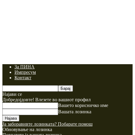
За ПИНА
Импресум
Контакт
Најави се
Добредојдовте! Влезете во вашиот профил
Вашето корисничко име
Вашата лозинка
Ја заборавивте лозинката? Побарате помош
Обновување на лозинка
Повратете ја вашата лозинка