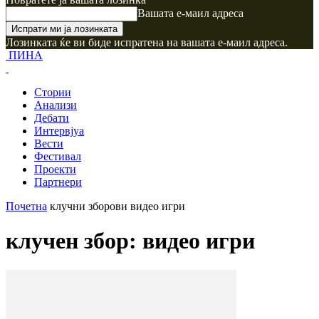
Вашата е-маил адреса
Лозинката ќе ви биде испратена на вашата е-маил адреса.
ПИНА
Стории
Анализи
Дебати
Интервјуа
Вести
Фестивал
Проекти
Партнери
Почетна
клучни зборови
видео игри
клучен збор: видео игри