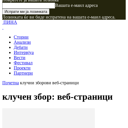
Вашата е-маил адреса
Лозинката ќе ви биде испратена на вашата е-маил адреса.
ПИНА
Стории
Анализи
Дебати
Интервјуа
Вести
Фестивал
Проекти
Партнери
Почетна
клучни зборови
веб-страници
клучен збор: веб-страници