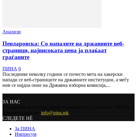
Анализи
Пендаровска: Со нападите на државните веб-
страници, највисоката цена ја плаќаат
граѓаните
ПИНА
0
Последниве неколку години се почесто мета на хакерски
напади сe веб-страниците на државните институции, а меѓу
нив се најдоа оние на Државна изборна комисија,...
ЗА НАС
Платформа за истражувачко новинарство и анализи - ПИНА
Контактирајте нѐ:
info@pina.mk
СЛЕДЕТЕ НЀ
За ПИНА
Импресум