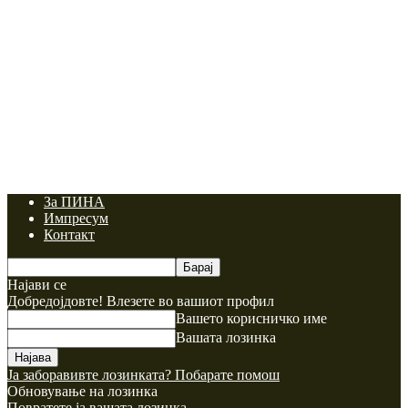
За ПИНА
Импресум
Контакт
Најави се
Добредојдовте! Влезете во вашиот профил
Вашето корисничко име
Вашата лозинка
Ја заборавивте лозинката? Побарате помош
Обновување на лозинка
Повратете ја вашата лозинка