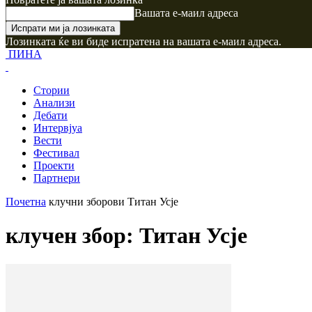
Вашата е-маил адреса
Лозинката ќе ви биде испратена на вашата е-маил адреса.
ПИНА
Стории
Анализи
Дебати
Интервјуа
Вести
Фестивал
Проекти
Партнери
Почетна
клучни зборови
Титан Усје
клучен збор: Титан Усје