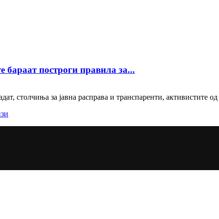
е бараат построги правила за...
адат, столчиња за јавна расправа и транспаренти, активистите од 
изи