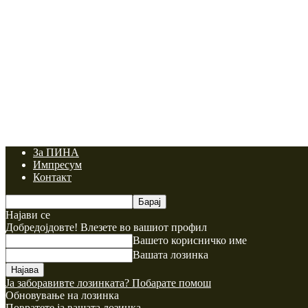
За ПИНА
Импресум
Контакт
Најави се
Добредојдовте! Влезете во вашиот профил
Вашето корисничко име
Вашата лозинка
Ја заборавивте лозинката? Побарате помош
Обновување на лозинка
Повратете ја вашата лозинка