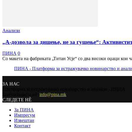
Анализи
„А-дозвола за дишење, не за гушење“: Aктивистит
ПИНА
0
Со макета на фабриката „Титан Усје“ со два високи оџаци кои ч
ПИНА - Платформа за истражувачко новинарство и анал
ЗА НАС
Платформа за истражувачко новинарство и анализи - ПИНА
Контактирајте нѐ:
info@pina.mk
СЛЕДЕТЕ НЀ
За ПИНА
Импресум
Извештаи
Контакт